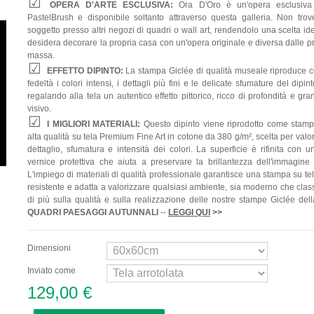
OPERA D'ARTE ESCLUSIVA:
Ora D'Oro è un'opera esclusiva
PastelBrush e disponibile soltanto attraverso questa galleria. Non trov
soggetto presso altri negozi di quadri o wall art, rendendolo una scelta id
desidera decorare la propria casa con un'opera originale e diversa dalle p
massa.
EFFETTO DIPINTO:
La stampa Giclée di qualità museale riproduce 
fedeltà i colori intensi, i dettagli più fini e le delicate sfumature del dipint
regalando alla tela un autentico effetto pittorico, ricco di profondità e gr
visivo.
I MIGLIORI MATERIALI:
Questo dipinto viene riprodotto come stamp
alta qualità su tela Premium Fine Art in cotone da 380 g/m², scelta per valo
dettaglio, sfumatura e intensità dei colori. La superficie è rifinita con 
vernice protettiva che aiuta a preservare la brillantezza dell'immagine
L'impiego di materiali di qualità professionale garantisce una stampa su te
resistente e adatta a valorizzare qualsiasi ambiente, sia moderno che clas
di più sulla qualità e sulla realizzazione delle nostre stampe Giclée del
QUADRI
PAESAGGI AUTUNNALI
--
LEGGI QUI
>>
Dimensioni
Inviato come
129,00 €