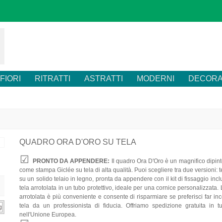
FIORI
RITRATTI
ASTRATTI
MODERNI
DECORA
QUADRO ORA D'ORO SU TELA
PRONTO DA APPENDERE:
Il quadro Ora D'Oro è un magnifico dipint
come stampa Giclée su tela di alta qualità. Puoi scegliere tra due versioni: 
su un solido telaio in legno, pronta da appendere con il kit di fissaggio inc
tela arrotolata in un tubo protettivo, ideale per una cornice personalizzata.
arrotolata è più conveniente e consente di risparmiare se preferisci far inc
tela da un professionista di fiducia. Offriamo spedizione gratuita in tut
nell'Unione Europea.