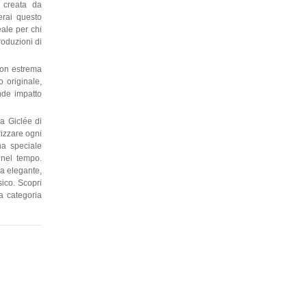
 creata da
erai questo
eale per chi
roduzioni di
con estrema
o originale,
ande impatto
a Giclée di
rizzare ogni
una speciale
 nel tempo.
la elegante,
sico. Scopri
la categoria