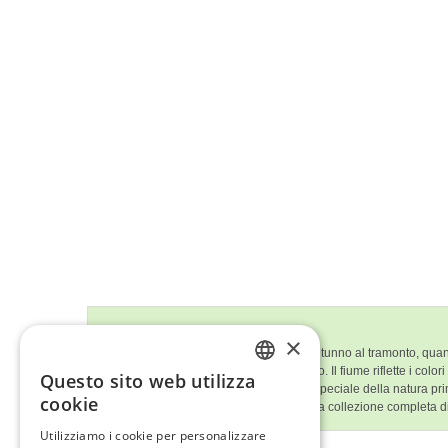
Descrizione del Quadro
×
Questo quadro mostra la bellezza dell’autunno al tramonto, quando
risaltare contro il cielo azzurro e tranquillo. Il fiume riflette i 
Questo sito web utilizza
ENGLISH
fermarsi e a godere di questo momento speciale della natura pr
cookie
Ti è piaciuto
'Ora D'Oro'
? Scopri la nostra collezione completa d
ITALIAN
Utilizziamo i cookie per personalizzare