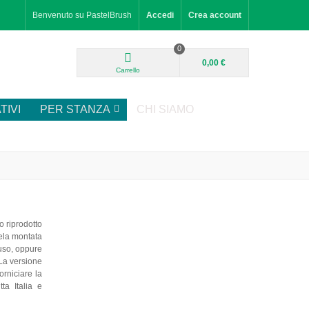
Benvenuto su PastelBrush
Accedi
Crea account
0
0,00 €
Carrello
TIVI
PER STANZA
CHI SIAMO
o riprodotto
tela montata
luso, oppure
 La versione
orniciare la
ta Italia e