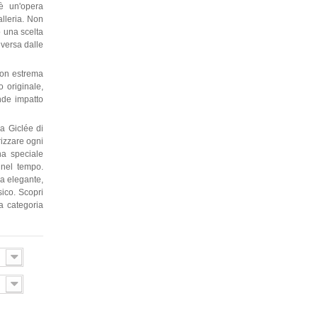
 è un'opera
alleria. Non
o una scelta
iversa dalle
con estrema
o originale,
ande impatto
a Giclée di
rizzare ogni
una speciale
 nel tempo.
la elegante,
sico. Scopri
la categoria