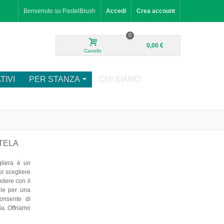
Benvenuto su PastelBrush
Accedi
Crea account
0
0,00 €
Carrello
TIVI
PER STANZA
CHI SIAMO
TELA
gliera è un
oi scegliere
ndere con il
eale per una
consente di
ia. Offriamo