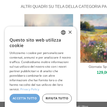
ALTRI QUADRI SU TELA DELLA CATEGORIA PA
×
Questo sito web utilizza
ENGLISH
cookie
ITALIAN
Utilizziamo i cookie per personalizzare
contenuti, annunci e per analizzare il nostro
GERMAN
traffico. Condividiamo inoltre informazioni
FRENCH
sul tuo utilizzo del nostro sito con i nostri
Giornata Sp
partner pubblicitari e di analisi che
129,0
SPANISH
potrebbero combinarle con altre
Paesaggio Lacustre Nebbioso
informazioni che hai fornito loro o che
80,00 €
hanno raccolto dal tuo utilizzo dei loro
servizi.
Privacy Policy
ACCETTA TUTTO
RIFIUTA TUTTO
Contattaci
|
Chi siamo
|
Qualità giclée
|
Accedi
|
Blog