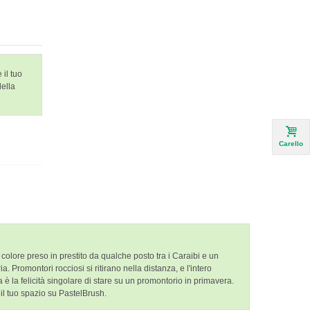
 il tuo
della
Carello
olore preso in prestito da qualche posto tra i Caraibi e un
a. Promontori rocciosi si ritirano nella distanza, e l'intero
a è la felicità singolare di stare su un promontorio in primavera.
e il tuo spazio su PastelBrush.