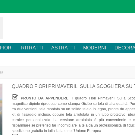
FIORI
RITRATTI
ASTRATTI
MODERNI
DECORA
era
QUADRO FIORI PRIMAVERILI SULLA SCOGLIERA SU 
PRONTO DA APPENDERE:
Il quadro Fiori Primaverili Sulla Sco
magnifico dipinto riprodotto come stampa Giclée su tela di alta qualità. Pu
tra due versioni: tela montata su un solido telaio in legno, pronta da appe
kit di fissaggio incluso, oppure tela arrotolata in un tubo protettivo, id
cornice personalizzata. La versione arrotolata è più conveniente e 
risparmiare se preferisci far incorniciare la tela da un professionista di fiduc
spedizione gratuita in tutta Italia e nell'Unione Europea.