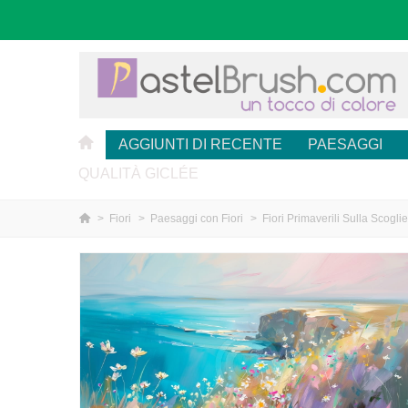
AGGIUNTI DI RECENTE
PAESAGGI
QUALITÀ GICLÉE
>
Fiori
>
Paesaggi con Fiori
>
Fiori Primaverili Sulla Scogli