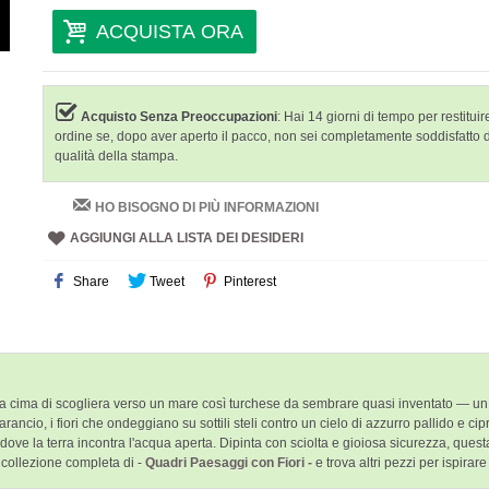
ACQUISTA ORA
Acquisto Senza Preoccupazioni
: Hai 14 giorni di tempo per restituire
ordine se, dopo aver aperto il pacco, non sei completamente soddisfatto 
qualità della stampa.
HO BISOGNO DI PIÙ INFORMAZIONI
AGGIUNGI ALLA LISTA DEI DESIDERI
Share
Tweet
Pinterest
a cima di scogliera verso un mare così turchese da sembrare quasi inventato — un c
ancio, i fiori che ondeggiano su sottili steli contro un cielo di azzurro pallido e cipri
o dove la terra incontra l'acqua aperta. Dipinta con sciolta e gioiosa sicurezza, quest
 collezione completa di -
Quadri Paesaggi con Fiori -
e trova altri pezzi per ispirar