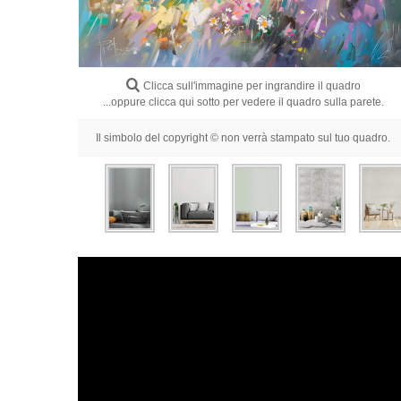
Clicca sull'immagine per ingrandire il quadro
...oppure clicca qui sotto per vedere il quadro sulla parete.
Il simbolo del copyright © non verrà stampato sul tuo quadro.