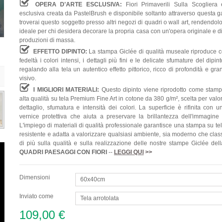
OPERA D'ARTE ESCLUSIVA:
Fiori Primaverili Sulla Scogliera
esclusiva creata da PastelBrush e disponibile soltanto attraverso questa g
troverai questo soggetto presso altri negozi di quadri o wall art, rendendol
ideale per chi desidera decorare la propria casa con un'opera originale e d
produzioni di massa.
EFFETTO DIPINTO:
La stampa Giclée di qualità museale riproduce 
fedeltà i colori intensi, i dettagli più fini e le delicate sfumature del dipint
regalando alla tela un autentico effetto pittorico, ricco di profondità e gr
visivo.
I MIGLIORI MATERIALI:
Questo dipinto viene riprodotto come stamp
alta qualità su tela Premium Fine Art in cotone da 380 g/m², scelta per valo
dettaglio, sfumatura e intensità dei colori. La superficie è rifinita con 
vernice protettiva che aiuta a preservare la brillantezza dell'immagine
L'impiego di materiali di qualità professionale garantisce una stampa su te
resistente e adatta a valorizzare qualsiasi ambiente, sia moderno che clas
di più sulla qualità e sulla realizzazione delle nostre stampe Giclée del
QUADRI
PAESAGGI CON FIORI
--
LEGGI QUI
>>
Dimensioni
60x40cm
Inviato come
Tela arrotolata
109,00 €