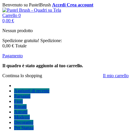
Benvenuto su PastelBrush
Accedi
Crea account
Carrello
0
0,00 €
Nessun prodotto
Spedizione gratuita!
Spedizione:
0,00 €
Totale
Pagamento
Il quadro è stato aggiunto al tuo carrello.
Continua lo shopping
Il mio carrello
Aggiunti di recente
Paesaggi
Fiori
Ritratti
Astratti
Moderni
Decorativi
Per Stanza