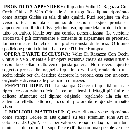
PRONTO DA APPENDERE:
Il quadro Volto Di Ragazza Con
Occhi Chiusi E Velo Orientale è un magnifico dipinto riprodotto
come stampa Giclée su tela di alta qualità. Puoi scegliere tra due
versioni: tela montata su un solido telaio in legno, pronta da
appendere con il kit di fissaggio incluso, oppure tela arrotolata in un
tubo protettivo, ideale per una cornice personalizzata. La versione
arrotolata è più conveniente e consente di risparmiare se preferisci
far incorniciare la tela da un professionista di fiducia. Offriamo
spedizione gratuita in tutta Italia e nell'Unione Europea.
OPERA D'ARTE ESCLUSIVA:
Volto Di Ragazza Con Occhi
Chiusi E Velo Orientale è un'opera esclusiva creata da PastelBrush e
disponibile soltanto attraverso questa galleria. Non troverai questo
soggetto presso altri negozi di quadri o wall art, rendendolo una
scelta ideale per chi desidera decorare la propria casa con un'opera
originale e diversa dalle produzioni di massa.
EFFETTO DIPINTO:
La stampa Giclée di qualità museale
riproduce con estrema fedeltà i colori intensi, i dettagli più fini e le
delicate sfumature del dipinto originale, regalando alla tela un
autentico effetto pittorico, ricco di profondità e grande impatto
visivo.
I MIGLIORI MATERIALI:
Questo dipinto viene riprodotto
come stampa Giclée di alta qualità su tela Premium Fine Art in
cotone da 380 g/m², scelta per valorizzare ogni dettaglio, sfumatura
e intensità dei colori. La superficie è rifinita con una speciale vernice