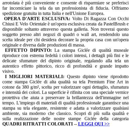
arrotolata è più conveniente e consente di risparmiare se preferisci
far incorniciare la tela da un professionista di fiducia. Offriamo
spedizione gratuita in tutta Italia e nell'Unione Europea.
OPERA D'ARTE ESCLUSIVA:
Volto Di Ragazza Con Occhi
Chiusi E Velo Orientale è un'opera esclusiva creata da PastelBrush e
disponibile soltanto attraverso questa galleria. Non troverai questo
soggetto presso altri negozi di quadri o wall art, rendendolo una
scelta ideale per chi desidera decorare la propria casa con un'opera
originale e diversa dalle produzioni di massa.
EFFETTO DIPINTO:
La stampa Giclée di qualità museale
riproduce con estrema fedeltà i colori intensi, i dettagli più fini e le
delicate sfumature del dipinto originale, regalando alla tela un
autentico effetto pittorico, ricco di profondità e grande impatto
visivo.
I MIGLIORI MATERIALI:
Questo dipinto viene riprodotto
come stampa Giclée di alta qualità su tela Premium Fine Art in
cotone da 380 g/m², scelta per valorizzare ogni dettaglio, sfumatura
e intensità dei colori. La superficie è rifinita con una speciale vernice
protettiva che aiuta a preservare la brillantezza dell'immagine nel
tempo. L'impiego di materiali di qualità professionale garantisce una
stampa su tela elegante, resistente e adatta a valorizzare qualsiasi
ambiente, sia moderno che classico. Scopri di più sulla qualità e
sulla realizzazione delle nostre stampe Giclée della categoria
QUADRI
RITRATTI COLORATI
--
LEGGI QUI
>>