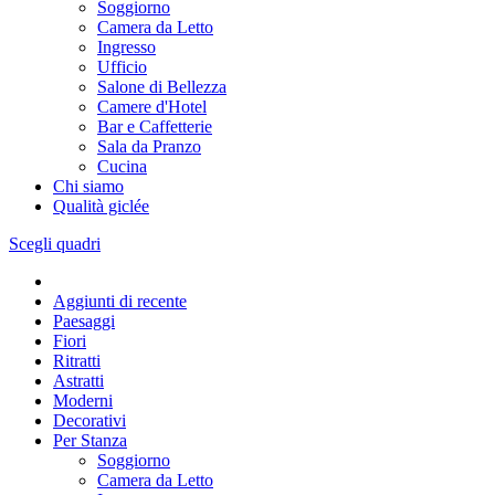
Soggiorno
Camera da Letto
Ingresso
Ufficio
Salone di Bellezza
Camere d'Hotel
Bar e Caffetterie
Sala da Pranzo
Cucina
Chi siamo
Qualità giclée
Scegli quadri
Aggiunti di recente
Paesaggi
Fiori
Ritratti
Astratti
Moderni
Decorativi
Per Stanza
Soggiorno
Camera da Letto