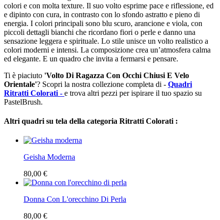
colori e con molta texture. Il suo volto esprime pace e riflessione, ed
e dipinto con cura, in contrasto con lo sfondo astratto e pieno di
energia. I colori principali sono blu scuro, arancione e viola, con
piccoli dettagli bianchi che ricordano fiori o perle e danno una
sensazione leggera e spirituale. Lo stile unisce un volto realistico a
colori moderni e intensi. La composizione crea un’atmosfera calma
ed elegante. E un quadro che invita a fermarsi e pensare.
Ti è piaciuto
'Volto Di Ragazza Con Occhi Chiusi E Velo
Orientale'
? Scopri la nostra collezione completa di -
Quadri
Ritratti Colorati -
e trova altri pezzi per ispirare il tuo spazio su
PastelBrush.
Altri quadri su tela della categoria Ritratti Colorati :
Geisha Moderna
80,00 €
Donna Con L'orecchino Di Perla
80,00 €