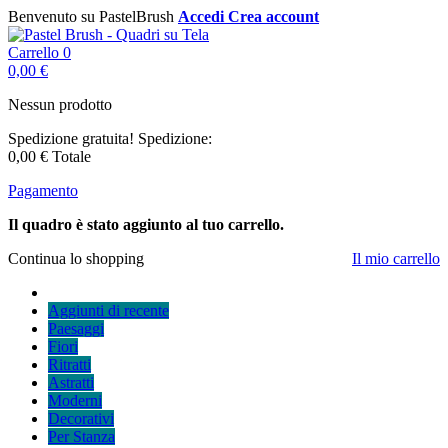
Benvenuto su PastelBrush
Accedi
Crea account
Carrello
0
0,00 €
Nessun prodotto
Spedizione gratuita!
Spedizione:
0,00 €
Totale
Pagamento
Il quadro è stato aggiunto al tuo carrello.
Continua lo shopping
Il mio carrello
Aggiunti di recente
Paesaggi
Fiori
Ritratti
Astratti
Moderni
Decorativi
Per Stanza