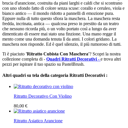
brucia d'arancione, costruita da piani larghi e caldi che si scontrano
con uno sfondo fatto di colore senza scuse: corallo e ceruleo, viola e
bianco antico — il mondo ridotto a pannelli di emozione pura.
Eppure nulla di tutto questo sfiora la maschera. La maschera resta
fredda, incrinata, antica — qualcosa preso in prestito da un teatro
che nessuno ricorda più, o un volto portato così a lungo da aver
dimenticato di essere mai stato una finzione. Una mano regge il
mento come una domanda tenuta lì da anni. I colori gridano. La
maschera non risponde. Ed è quel silenzio, il più rumoroso di tutti.
Ti è piaciuto
'Ritratto Cubista Con Maschera'
? Scopri la nostra
collezione completa di -
Quadri Ritratti Decorativi -
e trova altri
pezzi per ispirare il tuo spazio su PastelBrush.
Altri quadri su tela della categoria Ritratti Decorativi :
Ritratto Decorativo Con Violino
80,00 €
Ritratto Asiatico Arancione