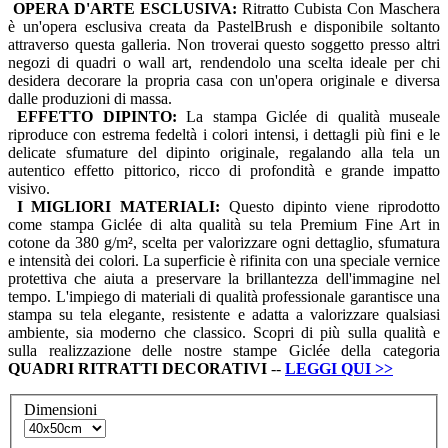
OPERA D'ARTE ESCLUSIVA:
Ritratto Cubista Con Maschera
è un'opera esclusiva creata da PastelBrush e disponibile soltanto
attraverso questa galleria. Non troverai questo soggetto presso altri
negozi di quadri o wall art, rendendolo una scelta ideale per chi
desidera decorare la propria casa con un'opera originale e diversa
dalle produzioni di massa.
EFFETTO DIPINTO:
La stampa Giclée di qualità museale
riproduce con estrema fedeltà i colori intensi, i dettagli più fini e le
delicate sfumature del dipinto originale, regalando alla tela un
autentico effetto pittorico, ricco di profondità e grande impatto
visivo.
I MIGLIORI MATERIALI:
Questo dipinto viene riprodotto
come stampa Giclée di alta qualità su tela Premium Fine Art in
cotone da 380 g/m², scelta per valorizzare ogni dettaglio, sfumatura
e intensità dei colori. La superficie è rifinita con una speciale vernice
protettiva che aiuta a preservare la brillantezza dell'immagine nel
tempo. L'impiego di materiali di qualità professionale garantisce una
stampa su tela elegante, resistente e adatta a valorizzare qualsiasi
ambiente, sia moderno che classico. Scopri di più sulla qualità e
sulla realizzazione delle nostre stampe Giclée della categoria
QUADRI
RITRATTI DECORATIVI
--
LEGGI QUI
>>
Dimensioni