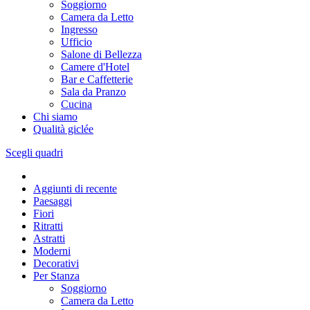
Soggiorno
Camera da Letto
Ingresso
Ufficio
Salone di Bellezza
Camere d'Hotel
Bar e Caffetterie
Sala da Pranzo
Cucina
Chi siamo
Qualità giclée
Scegli quadri
Aggiunti di recente
Paesaggi
Fiori
Ritratti
Astratti
Moderni
Decorativi
Per Stanza
Soggiorno
Camera da Letto