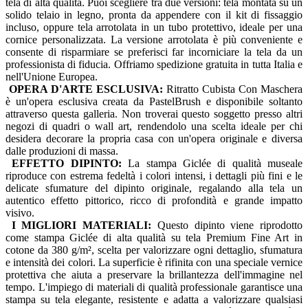
tela di alta qualità. Puoi scegliere tra due versioni: tela montata su un
solido telaio in legno, pronta da appendere con il kit di fissaggio
incluso, oppure tela arrotolata in un tubo protettivo, ideale per una
cornice personalizzata. La versione arrotolata è più conveniente e
consente di risparmiare se preferisci far incorniciare la tela da un
professionista di fiducia. Offriamo spedizione gratuita in tutta Italia e
nell'Unione Europea.
OPERA D'ARTE ESCLUSIVA:
Ritratto Cubista Con Maschera
è un'opera esclusiva creata da PastelBrush e disponibile soltanto
attraverso questa galleria. Non troverai questo soggetto presso altri
negozi di quadri o wall art, rendendolo una scelta ideale per chi
desidera decorare la propria casa con un'opera originale e diversa
dalle produzioni di massa.
EFFETTO DIPINTO:
La stampa Giclée di qualità museale
riproduce con estrema fedeltà i colori intensi, i dettagli più fini e le
delicate sfumature del dipinto originale, regalando alla tela un
autentico effetto pittorico, ricco di profondità e grande impatto
visivo.
I MIGLIORI MATERIALI:
Questo dipinto viene riprodotto
come stampa Giclée di alta qualità su tela Premium Fine Art in
cotone da 380 g/m², scelta per valorizzare ogni dettaglio, sfumatura
e intensità dei colori. La superficie è rifinita con una speciale vernice
protettiva che aiuta a preservare la brillantezza dell'immagine nel
tempo. L'impiego di materiali di qualità professionale garantisce una
stampa su tela elegante, resistente e adatta a valorizzare qualsiasi