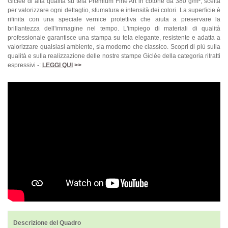
Giclée di alta qualità su tela Premium Fine Art in cotone da 380 g/m², scelta
per valorizzare ogni dettaglio, sfumatura e intensità dei colori. La superficie è
rifinita con una speciale vernice protettiva che aiuta a preservare la
brillantezza dell'immagine nel tempo. L'impiego di materiali di qualità
professionale garantisce una stampa su tela elegante, resistente e adatta a
valorizzare qualsiasi ambiente, sia moderno che classico. Scopri di più sulla
qualità e sulla realizzazione delle nostre stampe Giclée della categoria ritratti
espressivi -:
LEGGI QUI
>>
Descrizione del Quadro