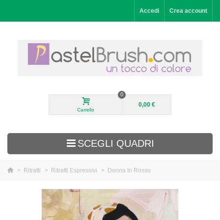
Accedi
Crea account
0
0,00 €
Carrello
SCEGLI QUADRI
>
Ritratti
>
Ritratti Espressivi
>
Donna In Rosso
Aggiunti di recente
Paesaggi