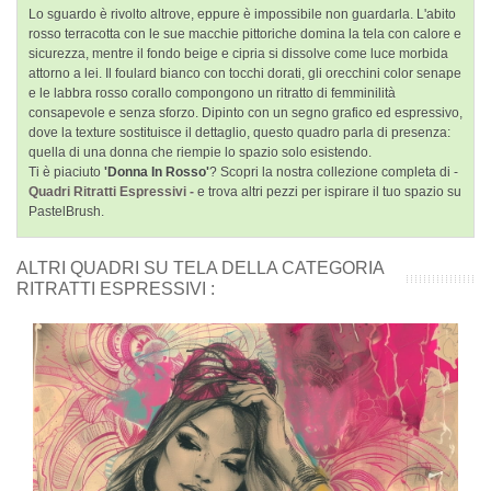
Lo sguardo è rivolto altrove, eppure è impossibile non guardarla. L'abito
rosso terracotta con le sue macchie pittoriche domina la tela con calore e
sicurezza, mentre il fondo beige e cipria si dissolve come luce morbida
attorno a lei. Il foulard bianco con tocchi dorati, gli orecchini color senape
e le labbra rosso corallo compongono un ritratto di femminilità
consapevole e senza sforzo. Dipinto con un segno grafico ed espressivo,
dove la texture sostituisce il dettaglio, questo quadro parla di presenza:
quella di una donna che riempie lo spazio solo esistendo.
Ti è piaciuto
'Donna In Rosso'
? Scopri la nostra collezione completa di -
Quadri Ritratti Espressivi -
e trova altri pezzi per ispirare il tuo spazio su
PastelBrush.
ALTRI QUADRI SU TELA DELLA CATEGORIA
RITRATTI ESPRESSIVI :