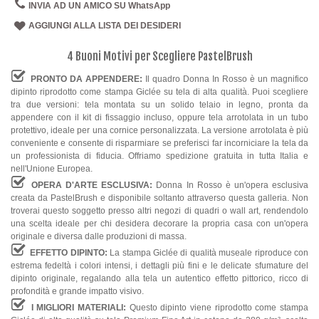
INVIA AD UN AMICO SU WhatsApp
AGGIUNGI ALLA LISTA DEI DESIDERI
4 Buoni Motivi per Scegliere PastelBrush
PRONTO DA APPENDERE:
Il quadro Donna In Rosso è un magnifico
dipinto riprodotto come stampa Giclée su tela di alta qualità. Puoi scegliere
tra due versioni: tela montata su un solido telaio in legno, pronta da
appendere con il kit di fissaggio incluso, oppure tela arrotolata in un tubo
protettivo, ideale per una cornice personalizzata. La versione arrotolata è più
conveniente e consente di risparmiare se preferisci far incorniciare la tela da
un professionista di fiducia. Offriamo spedizione gratuita in tutta Italia e
nell'Unione Europea.
OPERA D'ARTE ESCLUSIVA:
Donna In Rosso è un'opera esclusiva
creata da PastelBrush e disponibile soltanto attraverso questa galleria. Non
troverai questo soggetto presso altri negozi di quadri o wall art, rendendolo
una scelta ideale per chi desidera decorare la propria casa con un'opera
originale e diversa dalle produzioni di massa.
EFFETTO DIPINTO:
La stampa Giclée di qualità museale riproduce con
estrema fedeltà i colori intensi, i dettagli più fini e le delicate sfumature del
dipinto originale, regalando alla tela un autentico effetto pittorico, ricco di
profondità e grande impatto visivo.
I MIGLIORI MATERIALI:
Questo dipinto viene riprodotto come stampa