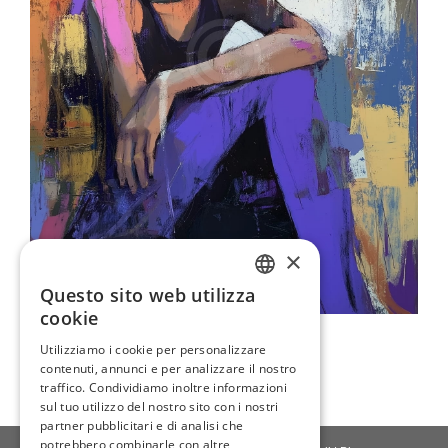
×
Questo sito web utilizza
ENGLISH
cookie
Ritratto Espressivo Astratto
ITALIAN
Utilizziamo i cookie per personalizzare
109,00 €
contenuti, annunci e per analizzare il nostro
GERMAN
traffico. Condividiamo inoltre informazioni
FRENCH
sul tuo utilizzo del nostro sito con i nostri
partner pubblicitari e di analisi che
SPANISH
potrebbero combinarle con altre