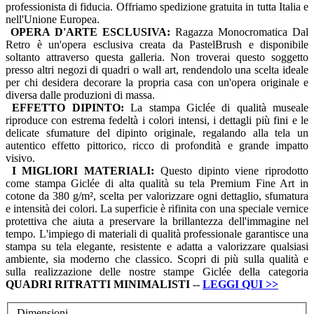
professionista di fiducia. Offriamo spedizione gratuita in tutta Italia e
nell'Unione Europea.
OPERA D'ARTE ESCLUSIVA:
Ragazza Monocromatica Dal
Retro è un'opera esclusiva creata da PastelBrush e disponibile
soltanto attraverso questa galleria. Non troverai questo soggetto
presso altri negozi di quadri o wall art, rendendolo una scelta ideale
per chi desidera decorare la propria casa con un'opera originale e
diversa dalle produzioni di massa.
EFFETTO DIPINTO:
La stampa Giclée di qualità museale
riproduce con estrema fedeltà i colori intensi, i dettagli più fini e le
delicate sfumature del dipinto originale, regalando alla tela un
autentico effetto pittorico, ricco di profondità e grande impatto
visivo.
I MIGLIORI MATERIALI:
Questo dipinto viene riprodotto
come stampa Giclée di alta qualità su tela Premium Fine Art in
cotone da 380 g/m², scelta per valorizzare ogni dettaglio, sfumatura
e intensità dei colori. La superficie è rifinita con una speciale vernice
protettiva che aiuta a preservare la brillantezza dell'immagine nel
tempo. L'impiego di materiali di qualità professionale garantisce una
stampa su tela elegante, resistente e adatta a valorizzare qualsiasi
ambiente, sia moderno che classico. Scopri di più sulla qualità e
sulla realizzazione delle nostre stampe Giclée della categoria
QUADRI
RITRATTI MINIMALISTI
--
LEGGI QUI
>>
Dimensioni