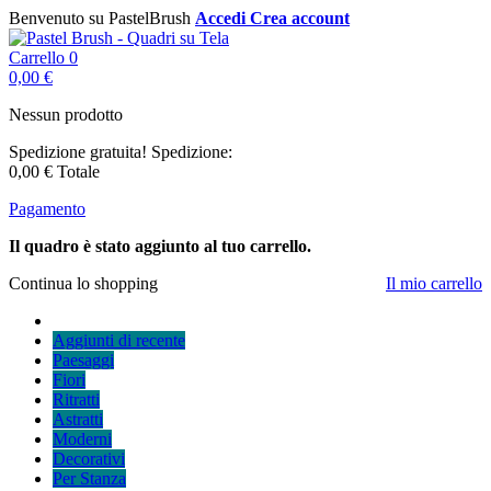
Benvenuto su PastelBrush
Accedi
Crea account
Carrello
0
0,00 €
Nessun prodotto
Spedizione gratuita!
Spedizione:
0,00 €
Totale
Pagamento
Il quadro è stato aggiunto al tuo carrello.
Continua lo shopping
Il mio carrello
Aggiunti di recente
Paesaggi
Fiori
Ritratti
Astratti
Moderni
Decorativi
Per Stanza