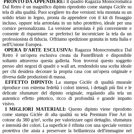
PRONTO DA APPENDERE:
Il quadro Ragazza Monocromatica
Dal Retro è un magnifico dipinto riprodotto come stampa Giclée su
tela di alta qualità. Puoi scegliere tra due versioni: tela montata su un
solido telaio in legno, pronta da appendere con il kit di fissaggio
incluso, oppure tela arrotolata in un tubo protettivo, ideale per una
cornice personalizzata. La versione arrotolata è più conveniente e
consente di risparmiare se preferisci far incorniciare la tela da un
professionista di fiducia. Offriamo spedizione gratuita in tutta Italia e
nell'Unione Europea.
OPERA D'ARTE ESCLUSIVA:
Ragazza Monocromatica Dal
Retro è un'opera esclusiva creata da PastelBrush e disponibile
soltanto attraverso questa galleria. Non troverai questo soggetto
presso altri negozi di quadri o wall art, rendendolo una scelta ideale
per chi desidera decorare la propria casa con un'opera originale e
diversa dalle produzioni di massa.
EFFETTO DIPINTO:
La stampa Giclée di qualità museale
riproduce con estrema fedeltà i colori intensi, i dettagli più fini e le
delicate sfumature del dipinto originale, regalando alla tela un
autentico effetto pittorico, ricco di profondità e grande impatto
visivo.
I MIGLIORI MATERIALI:
Questo dipinto viene riprodotto
come stampa Giclée di alta qualità su tela Premium Fine Art in
cotone da 380 g/m², scelta per valorizzare ogni dettaglio, sfumatura
e intensità dei colori. La superficie è rifinita con una speciale vernice
protettiva che aiuta a preservare la brillantezza dell'immagine nel