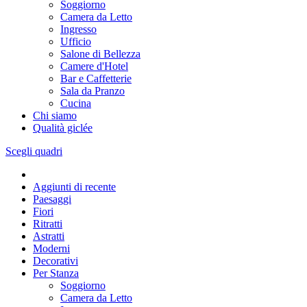
Soggiorno
Camera da Letto
Ingresso
Ufficio
Salone di Bellezza
Camere d'Hotel
Bar e Caffetterie
Sala da Pranzo
Cucina
Chi siamo
Qualità giclée
Scegli quadri
Aggiunti di recente
Paesaggi
Fiori
Ritratti
Astratti
Moderni
Decorativi
Per Stanza
Soggiorno
Camera da Letto