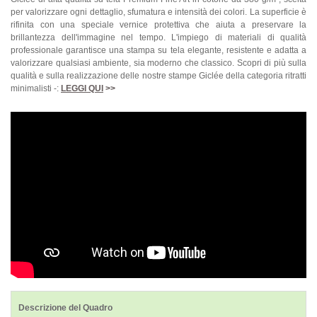
per valorizzare ogni dettaglio, sfumatura e intensità dei colori. La superficie è
rifinita con una speciale vernice protettiva che aiuta a preservare la
brillantezza dell'immagine nel tempo. L'impiego di materiali di qualità
professionale garantisce una stampa su tela elegante, resistente e adatta a
valorizzare qualsiasi ambiente, sia moderno che classico. Scopri di più sulla
qualità e sulla realizzazione delle nostre stampe Giclée della categoria ritratti
minimalisti -:
LEGGI QUI
>>
Descrizione del Quadro