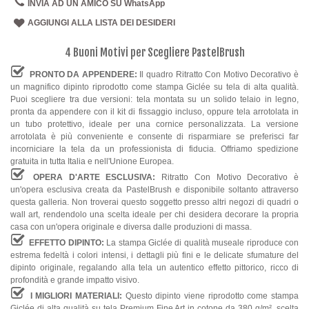
INVIA AD UN AMICO SU WhatsApp
AGGIUNGI ALLA LISTA DEI DESIDERI
4 Buoni Motivi per Scegliere PastelBrush
PRONTO DA APPENDERE:
Il quadro Ritratto Con Motivo Decorativo è
un magnifico dipinto riprodotto come stampa Giclée su tela di alta qualità.
Puoi scegliere tra due versioni: tela montata su un solido telaio in legno,
pronta da appendere con il kit di fissaggio incluso, oppure tela arrotolata in
un tubo protettivo, ideale per una cornice personalizzata. La versione
arrotolata è più conveniente e consente di risparmiare se preferisci far
incorniciare la tela da un professionista di fiducia. Offriamo spedizione
gratuita in tutta Italia e nell'Unione Europea.
OPERA D'ARTE ESCLUSIVA:
Ritratto Con Motivo Decorativo è
un'opera esclusiva creata da PastelBrush e disponibile soltanto attraverso
questa galleria. Non troverai questo soggetto presso altri negozi di quadri o
wall art, rendendolo una scelta ideale per chi desidera decorare la propria
casa con un'opera originale e diversa dalle produzioni di massa.
EFFETTO DIPINTO:
La stampa Giclée di qualità museale riproduce con
estrema fedeltà i colori intensi, i dettagli più fini e le delicate sfumature del
dipinto originale, regalando alla tela un autentico effetto pittorico, ricco di
profondità e grande impatto visivo.
I MIGLIORI MATERIALI:
Questo dipinto viene riprodotto come stampa
Giclée di alta qualità su tela Premium Fine Art in cotone da 380 g/m², scelta