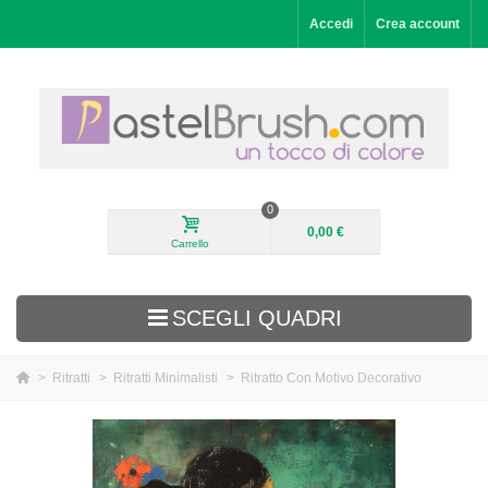
Accedi
Crea account
0
0,00 €
Carrello
SCEGLI QUADRI
>
Ritratti
>
Ritratti Minimalisti
>
Ritratto Con Motivo Decorativo
Aggiunti di recente
Paesaggi