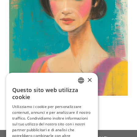
×
Questo sito web utilizza
ENGLISH
cookie
Ragazza Turca
ITALIAN
Utilizziamo i cookie per personalizzare
80,00 €
contenuti, annunci e per analizzare il nostro
GERMAN
traffico. Condividiamo inoltre informazioni
FRENCH
sul tuo utilizzo del nostro sito con i nostri
partner pubblicitari e di analisi che
SPANISH
potrebbero combinarle con altre