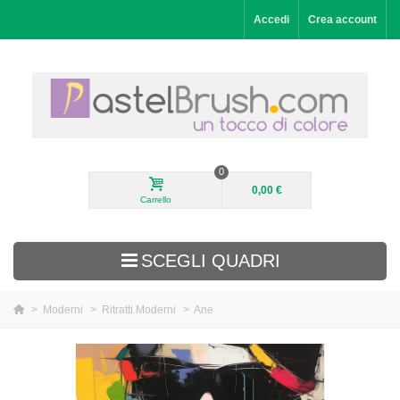
Accedi
Crea account
0
0,00 €
Carrello
SCEGLI QUADRI
>
Moderni
>
Ritratti Moderni
>
Ane
Aggiunti di recente
Paesaggi