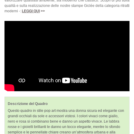
valorizzare qualsiasi ambiente, sia moderno che classico. Scopri di più sulla
qualità e sulla realizzazione delle nostre stampe Giclée della categoria ritratti
moderni -:
LEGGI QUI
>>
Descrizione del Quadro
Questo quadro in stile pop art mostra una donna sicura ed elegante con
grandi occhiali da sole e accessori vistosi. I colori vivaci come giallo,
nero e rosa si combinano bene e danno un aspetto vivace. Le labbra
rosse e i gioielli brillanti le danno un tocco elegante, mentre lo sfondo
semplice e le pennellate chiare creano un’atmosfera urbana e alla