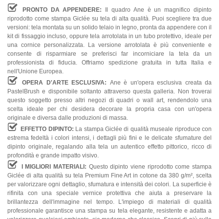
PRONTO DA APPENDERE:
Il quadro Ane è un magnifico dipinto
riprodotto come stampa Giclée su tela di alta qualità. Puoi scegliere tra due
versioni: tela montata su un solido telaio in legno, pronta da appendere con il
kit di fissaggio incluso, oppure tela arrotolata in un tubo protettivo, ideale per
una cornice personalizzata. La versione arrotolata è più conveniente e
consente di risparmiare se preferisci far incorniciare la tela da un
professionista di fiducia. Offriamo spedizione gratuita in tutta Italia e
nell'Unione Europea.
OPERA D'ARTE ESCLUSIVA:
Ane è un'opera esclusiva creata da
PastelBrush e disponibile soltanto attraverso questa galleria. Non troverai
questo soggetto presso altri negozi di quadri o wall art, rendendolo una
scelta ideale per chi desidera decorare la propria casa con un'opera
originale e diversa dalle produzioni di massa.
EFFETTO DIPINTO:
La stampa Giclée di qualità museale riproduce con
estrema fedeltà i colori intensi, i dettagli più fini e le delicate sfumature del
dipinto originale, regalando alla tela un autentico effetto pittorico, ricco di
profondità e grande impatto visivo.
I MIGLIORI MATERIALI:
Questo dipinto viene riprodotto come stampa
Giclée di alta qualità su tela Premium Fine Art in cotone da 380 g/m², scelta
per valorizzare ogni dettaglio, sfumatura e intensità dei colori. La superficie è
rifinita con una speciale vernice protettiva che aiuta a preservare la
brillantezza dell'immagine nel tempo. L'impiego di materiali di qualità
professionale garantisce una stampa su tela elegante, resistente e adatta a