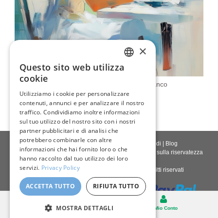
×
Questo sito web utilizza
ENGLISH
cookie
Ritratto Impressionista In Abito Bianco
ITALIAN
Utilizziamo i cookie per personalizzare
80,00 €
contenuti, annunci e per analizzare il nostro
GERMAN
traffico. Condividiamo inoltre informazioni
FRENCH
sul tuo utilizzo del nostro sito con i nostri
partner pubblicitari e di analisi che
SPANISH
potrebbero combinarle con altre
Contattaci
|
Chi siamo
|
Qualità giclée
|
Accedi
|
Blog
informazioni che hai fornito loro o che
Politica di consegna
|
Politica di restituzione
|
Politica sulla riservatezza
hanno raccolto dal tuo utilizzo dei loro
servizi.
Privacy Policy
Diritto d'autore © 2026
Pastel Brush
- Tutti i diritti riservati
ACCETTA TUTTO
RIFIUTA TUTTO
Desktop
MOSTRA DETTAGLI
Carello
Il Mio Conto