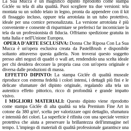
La Sua Mucca è un magnifico dipinto riprodotto come stampa
Giclée su tela di alta qualità. Puoi scegliere tra due versioni: tela
montata su un solido telaio in legno, pronta da appendere con il kit
di fissaggio incluso, oppure tela arrotolata in un tubo protettivo,
ideale per una cornice personalizzata. La versione arrotolata è più
conveniente e consente di risparmiare se preferisci far incorniciare la
tela da un professionista di fiducia. Offriamo spedizione gratuita in
tutta Italia e nell'Unione Europea.
OPERA D'ARTE ESCLUSIVA:
Donna Che Riposa Con La Sua
Mucca è un'opera esclusiva creata da PastelBrush e disponibile
soltanto attraverso questa galleria. Non troverai questo soggetto
presso altri negozi di quadri o wall art, rendendolo una scelta ideale
per chi desidera decorare la propria casa con un'opera originale e
diversa dalle produzioni di massa.
EFFETTO DIPINTO:
La stampa Giclée di qualità museale
riproduce con estrema fedeltà i colori intensi, i dettagli più fini e le
delicate sfumature del dipinto originale, regalando alla tela un
autentico effetto pittorico, ricco di profondità e grande impatto
visivo.
I MIGLIORI MATERIALI:
Questo dipinto viene riprodotto
come stampa Giclée di alta qualità su tela Premium Fine Art in
cotone da 380 g/m², scelta per valorizzare ogni dettaglio, sfumatura
e intensità dei colori. La superficie è rifinita con una speciale vernice
protettiva che aiuta a preservare la brillantezza dell'immagine nel
tempo. L'impiego di materiali di qualità professionale garantisce una