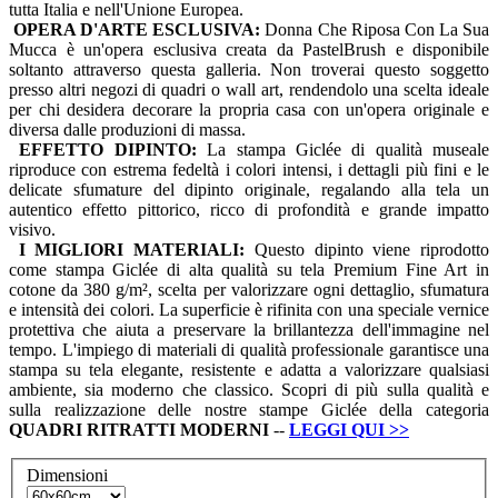
tutta Italia e nell'Unione Europea.
OPERA D'ARTE ESCLUSIVA:
Donna Che Riposa Con La Sua
Mucca è un'opera esclusiva creata da PastelBrush e disponibile
soltanto attraverso questa galleria. Non troverai questo soggetto
presso altri negozi di quadri o wall art, rendendolo una scelta ideale
per chi desidera decorare la propria casa con un'opera originale e
diversa dalle produzioni di massa.
EFFETTO DIPINTO:
La stampa Giclée di qualità museale
riproduce con estrema fedeltà i colori intensi, i dettagli più fini e le
delicate sfumature del dipinto originale, regalando alla tela un
autentico effetto pittorico, ricco di profondità e grande impatto
visivo.
I MIGLIORI MATERIALI:
Questo dipinto viene riprodotto
come stampa Giclée di alta qualità su tela Premium Fine Art in
cotone da 380 g/m², scelta per valorizzare ogni dettaglio, sfumatura
e intensità dei colori. La superficie è rifinita con una speciale vernice
protettiva che aiuta a preservare la brillantezza dell'immagine nel
tempo. L'impiego di materiali di qualità professionale garantisce una
stampa su tela elegante, resistente e adatta a valorizzare qualsiasi
ambiente, sia moderno che classico. Scopri di più sulla qualità e
sulla realizzazione delle nostre stampe Giclée della categoria
QUADRI
RITRATTI MODERNI
--
LEGGI QUI
>>
Dimensioni