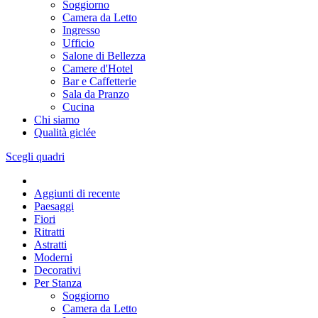
Soggiorno
Camera da Letto
Ingresso
Ufficio
Salone di Bellezza
Camere d'Hotel
Bar e Caffetterie
Sala da Pranzo
Cucina
Chi siamo
Qualità giclée
Scegli quadri
Aggiunti di recente
Paesaggi
Fiori
Ritratti
Astratti
Moderni
Decorativi
Per Stanza
Soggiorno
Camera da Letto