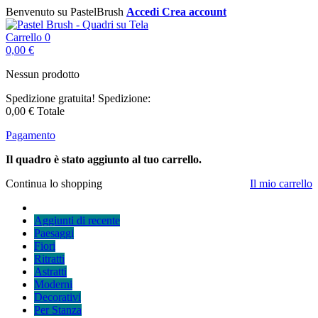
Benvenuto su PastelBrush
Accedi
Crea account
Carrello
0
0,00 €
Nessun prodotto
Spedizione gratuita!
Spedizione:
0,00 €
Totale
Pagamento
Il quadro è stato aggiunto al tuo carrello.
Continua lo shopping
Il mio carrello
Aggiunti di recente
Paesaggi
Fiori
Ritratti
Astratti
Moderni
Decorativi
Per Stanza