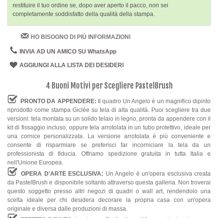
restituire il tuo ordine se, dopo aver aperto il pacco, non sei
completamente soddisfatto della qualità della stampa.
HO BISOGNO DI PIÙ INFORMAZIONI
INVIA AD UN AMICO SU WhatsApp
AGGIUNGI ALLA LISTA DEI DESIDERI
4 Buoni Motivi per Scegliere PastelBrush
PRONTO DA APPENDERE:
Il quadro Un Angelo è un magnifico dipinto
riprodotto come stampa Giclée su tela di alta qualità. Puoi scegliere tra due
versioni: tela montata su un solido telaio in legno, pronta da appendere con il
kit di fissaggio incluso, oppure tela arrotolata in un tubo protettivo, ideale per
una cornice personalizzata. La versione arrotolata è più conveniente e
consente di risparmiare se preferisci far incorniciare la tela da un
professionista di fiducia. Offriamo spedizione gratuita in tutta Italia e
nell'Unione Europea.
OPERA D'ARTE ESCLUSIVA:
Un Angelo è un'opera esclusiva creata
da PastelBrush e disponibile soltanto attraverso questa galleria. Non troverai
questo soggetto presso altri negozi di quadri o wall art, rendendolo una
scelta ideale per chi desidera decorare la propria casa con un'opera
originale e diversa dalle produzioni di massa.