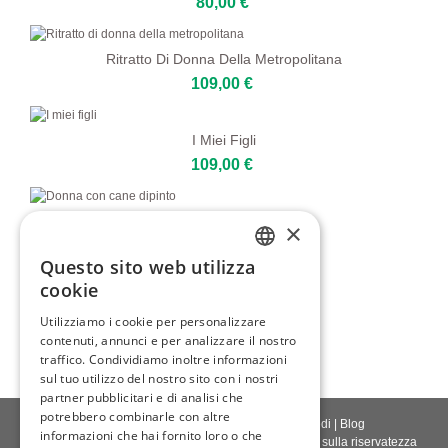
80,00 €
Ritratto Di Donna Della Metropolitana
109,00 €
I Miei Figli
109,00 €
Donna Con Cane Dipinto
×
80,00 €
Questo sito web utilizza
ENGLISH
cookie
Radianza Silenziosa
ITALIAN
Utilizziamo i cookie per personalizzare
109,00 €
contenuti, annunci e per analizzare il nostro
GERMAN
traffico. Condividiamo inoltre informazioni
FRENCH
sul tuo utilizzo del nostro sito con i nostri
partner pubblicitari e di analisi che
SPANISH
potrebbero combinarle con altre
Contattaci
|
Chi siamo
|
Qualità giclée
|
Accedi
|
Blog
informazioni che hai fornito loro o che
Politica di consegna
|
Politica di restituzione
|
Politica sulla riservatezza