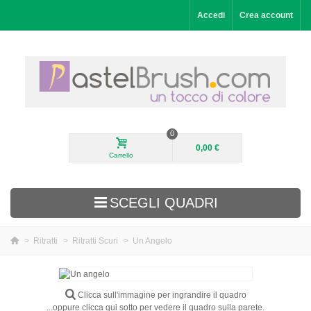
Accedi
Crea account
0
0,00 €
Carrello
SCEGLI QUADRI
>
Ritratti
>
Ritratti Scuri
>
Un Angelo
Aggiunti di recente
Paesaggi
Clicca sull'immagine per ingrandire il quadro
...oppure clicca qui sotto per vedere il quadro sulla parete.