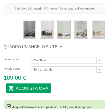
Fiori
Il simbolo del copyright © non verrà stampato sul tuo quadro.
Ritratti
Astratti
Moderni
Decorativi
QUADRO UN ANGELO SU TELA
Per Stanza
Dimensioni
45x60cm
Inviato come
Tela arrotolata
109,00 €
ACQUISTA ORA
Acquisto Senza Preoccupazioni
: Hai 14 giorni di tempo per