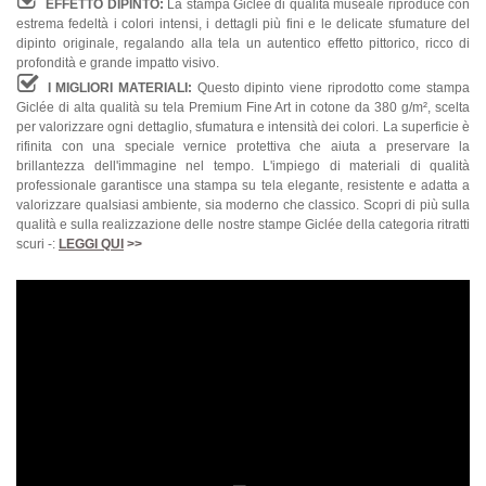
EFFETTO DIPINTO:
La stampa Giclée di qualità museale riproduce con
estrema fedeltà i colori intensi, i dettagli più fini e le delicate sfumature del
dipinto originale, regalando alla tela un autentico effetto pittorico, ricco di
profondità e grande impatto visivo.
I MIGLIORI MATERIALI:
Questo dipinto viene riprodotto come stampa
Giclée di alta qualità su tela Premium Fine Art in cotone da 380 g/m², scelta
per valorizzare ogni dettaglio, sfumatura e intensità dei colori. La superficie è
rifinita con una speciale vernice protettiva che aiuta a preservare la
brillantezza dell'immagine nel tempo. L'impiego di materiali di qualità
professionale garantisce una stampa su tela elegante, resistente e adatta a
valorizzare qualsiasi ambiente, sia moderno che classico. Scopri di più sulla
qualità e sulla realizzazione delle nostre stampe Giclée della categoria ritratti
scuri -:
LEGGI QUI
>>