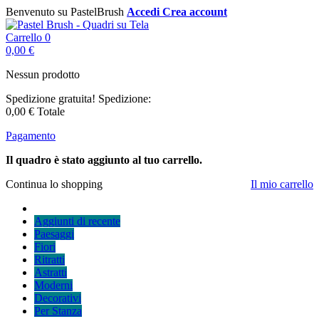
Benvenuto su PastelBrush
Accedi
Crea account
Carrello
0
0,00 €
Nessun prodotto
Spedizione gratuita!
Spedizione:
0,00 €
Totale
Pagamento
Il quadro è stato aggiunto al tuo carrello.
Continua lo shopping
Il mio carrello
Aggiunti di recente
Paesaggi
Fiori
Ritratti
Astratti
Moderni
Decorativi
Per Stanza