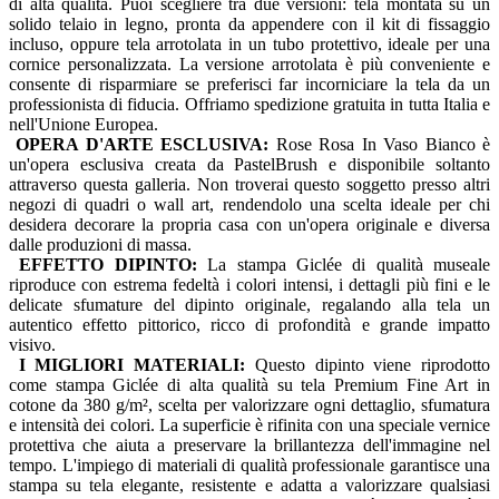
di alta qualità. Puoi scegliere tra due versioni: tela montata su un
solido telaio in legno, pronta da appendere con il kit di fissaggio
incluso, oppure tela arrotolata in un tubo protettivo, ideale per una
cornice personalizzata. La versione arrotolata è più conveniente e
consente di risparmiare se preferisci far incorniciare la tela da un
professionista di fiducia. Offriamo spedizione gratuita in tutta Italia e
nell'Unione Europea.
OPERA D'ARTE ESCLUSIVA:
Rose Rosa In Vaso Bianco è
un'opera esclusiva creata da PastelBrush e disponibile soltanto
attraverso questa galleria. Non troverai questo soggetto presso altri
negozi di quadri o wall art, rendendolo una scelta ideale per chi
desidera decorare la propria casa con un'opera originale e diversa
dalle produzioni di massa.
EFFETTO DIPINTO:
La stampa Giclée di qualità museale
riproduce con estrema fedeltà i colori intensi, i dettagli più fini e le
delicate sfumature del dipinto originale, regalando alla tela un
autentico effetto pittorico, ricco di profondità e grande impatto
visivo.
I MIGLIORI MATERIALI:
Questo dipinto viene riprodotto
come stampa Giclée di alta qualità su tela Premium Fine Art in
cotone da 380 g/m², scelta per valorizzare ogni dettaglio, sfumatura
e intensità dei colori. La superficie è rifinita con una speciale vernice
protettiva che aiuta a preservare la brillantezza dell'immagine nel
tempo. L'impiego di materiali di qualità professionale garantisce una
stampa su tela elegante, resistente e adatta a valorizzare qualsiasi