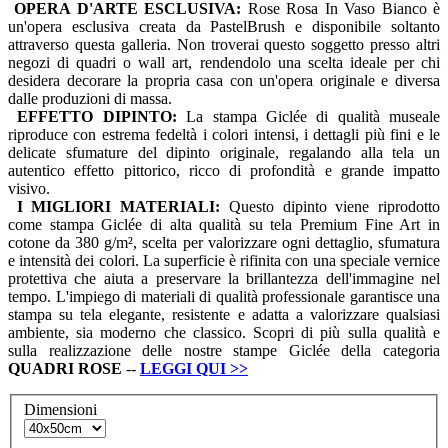
OPERA D'ARTE ESCLUSIVA:
Rose Rosa In Vaso Bianco è
un'opera esclusiva creata da PastelBrush e disponibile soltanto
attraverso questa galleria. Non troverai questo soggetto presso altri
negozi di quadri o wall art, rendendolo una scelta ideale per chi
desidera decorare la propria casa con un'opera originale e diversa
dalle produzioni di massa.
EFFETTO DIPINTO:
La stampa Giclée di qualità museale
riproduce con estrema fedeltà i colori intensi, i dettagli più fini e le
delicate sfumature del dipinto originale, regalando alla tela un
autentico effetto pittorico, ricco di profondità e grande impatto
visivo.
I MIGLIORI MATERIALI:
Questo dipinto viene riprodotto
come stampa Giclée di alta qualità su tela Premium Fine Art in
cotone da 380 g/m², scelta per valorizzare ogni dettaglio, sfumatura
e intensità dei colori. La superficie è rifinita con una speciale vernice
protettiva che aiuta a preservare la brillantezza dell'immagine nel
tempo. L'impiego di materiali di qualità professionale garantisce una
stampa su tela elegante, resistente e adatta a valorizzare qualsiasi
ambiente, sia moderno che classico. Scopri di più sulla qualità e
sulla realizzazione delle nostre stampe Giclée della categoria
QUADRI
ROSE
--
LEGGI QUI
>>
Dimensioni