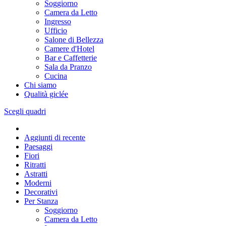
Soggiorno
Camera da Letto
Ingresso
Ufficio
Salone di Bellezza
Camere d'Hotel
Bar e Caffetterie
Sala da Pranzo
Cucina
Chi siamo
Qualità giclée
Scegli quadri
Aggiunti di recente
Paesaggi
Fiori
Ritratti
Astratti
Moderni
Decorativi
Per Stanza
Soggiorno
Camera da Letto