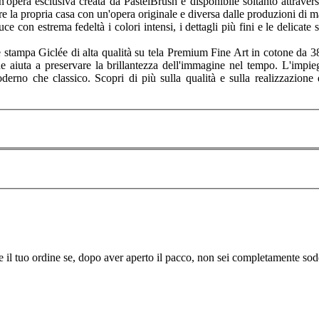
opera esclusiva creata da PastelBrush e disponibile soltanto attravers
re la propria casa con un'opera originale e diversa dalle produzioni di m
 con estrema fedeltà i colori intensi, i dettagli più fini e le delicate s
tampa Giclée di alta qualità su tela Premium Fine Art in cotone da 380 
che aiuta a preservare la brillantezza dell'immagine nel tempo. L'impie
moderno che classico. Scopri di più sulla qualità e sulla realizzazion
re il tuo ordine se, dopo aver aperto il pacco, non sei completamente sodd