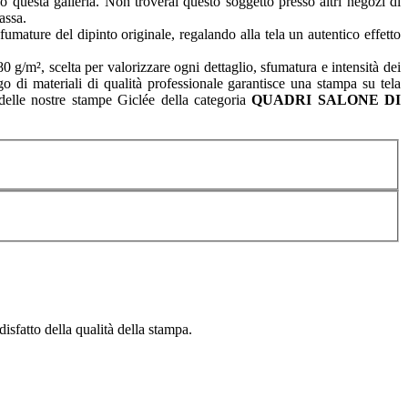
o questa galleria. Non troverai questo soggetto presso altri negozi di
assa.
fumature del dipinto originale, regalando alla tela un autentico effetto
g/m², scelta per valorizzare ogni dettaglio, sfumatura e intensità dei
go di materiali di qualità professionale garantisce una stampa su tela
e delle nostre stampe Giclée della categoria
QUADRI
SALONE DI
isfatto della qualità della stampa.