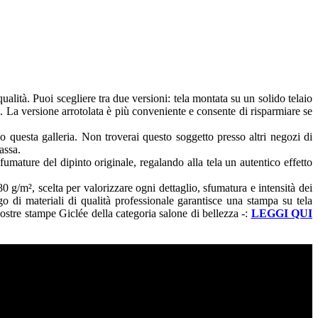
alità. Puoi scegliere tra due versioni: tela montata su un solido telaio
a. La versione arrotolata è più conveniente e consente di risparmiare se
o questa galleria. Non troverai questo soggetto presso altri negozi di
assa.
fumature del dipinto originale, regalando alla tela un autentico effetto
g/m², scelta per valorizzare ogni dettaglio, sfumatura e intensità dei
go di materiali di qualità professionale garantisce una stampa su tela
 nostre stampe Giclée della categoria salone di bellezza -:
LEGGI QUI