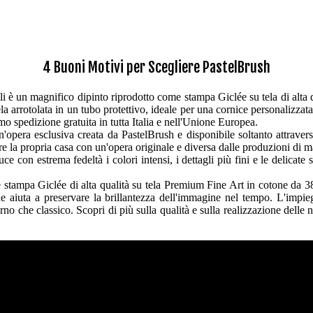
4 Buoni Motivi per Scegliere PastelBrush
 è un magnifico dipinto riprodotto come stampa Giclée su tela di alta qu
ela arrotolata in un tubo protettivo, ideale per una cornice personalizzat
iamo spedizione gratuita in tutta Italia e nell'Unione Europea.
opera esclusiva creata da PastelBrush e disponibile soltanto attravers
re la propria casa con un'opera originale e diversa dalle produzioni di m
 con estrema fedeltà i colori intensi, i dettagli più fini e le delicate s
tampa Giclée di alta qualità su tela Premium Fine Art in cotone da 380 
che aiuta a preservare la brillantezza dell'immagine nel tempo. L'impie
rno che classico. Scopri di più sulla qualità e sulla realizzazione delle