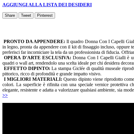
AGGIUNGI ALLA LISTA DEI DESIDERI
Share
Tweet
Pinterest
PRONTO DA APPENDERE:
Il quadro Donna Con I Capelli Gialli
in legno, pronta da appendere con il kit di fissaggio incluso, oppure t
preferisci far incorniciare la tela da un professionista di fiducia. Offr
OPERA D'ARTE ESCLUSIVA:
Donna Con I Capelli Gialli è un'
quadri o wall art, rendendolo una scelta ideale per chi desidera decora
EFFETTO DIPINTO:
La stampa Giclée di qualità museale riproduce
pittorico, ricco di profondità e grande impatto visivo.
I MIGLIORI MATERIALI:
Questo dipinto viene riprodotto come s
colori. La superficie è rifinita con una speciale vernice protettiva 
elegante, resistente e adatta a valorizzare qualsiasi ambiente, sia mode
>>