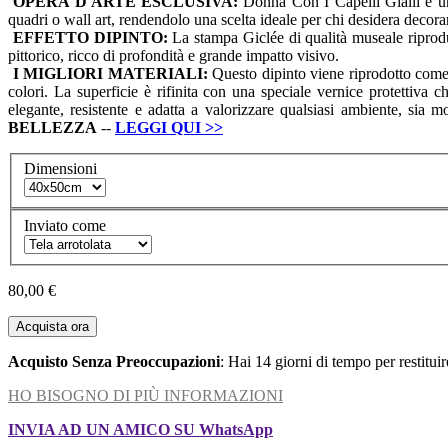
OPERA D'ARTE ESCLUSIVA:
Donna Con I Capelli Gialli è un'
quadri o wall art, rendendolo una scelta ideale per chi desidera decora
EFFETTO DIPINTO:
La stampa Giclée di qualità museale riproduce
pittorico, ricco di profondità e grande impatto visivo.
I MIGLIORI MATERIALI:
Questo dipinto viene riprodotto come s
colori. La superficie è rifinita con una speciale vernice protettiva 
elegante, resistente e adatta a valorizzare qualsiasi ambiente, sia 
BELLEZZA
--
LEGGI QUI
>>
Dimensioni
Inviato come
80,00 €
Acquista ora
Acquisto Senza Preoccupazioni
: Hai 14 giorni di tempo per restitui
HO BISOGNO DI PIÙ INFORMAZIONI
INVIA AD UN AMICO SU WhatsApp