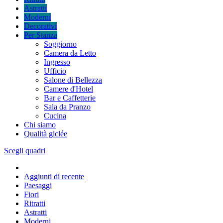
Astratti
Moderni
Decorativi
Per Stanza
Soggiorno
Camera da Letto
Ingresso
Ufficio
Salone di Bellezza
Camere d'Hotel
Bar e Caffetterie
Sala da Pranzo
Cucina
Chi siamo
Qualità giclée
Scegli quadri
Aggiunti di recente
Paesaggi
Fiori
Ritratti
Astratti
Moderni