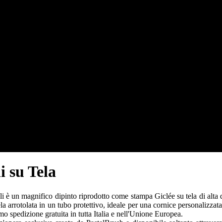
i su Tela
 è un magnifico dipinto riprodotto come stampa Giclée su tela di alta qu
ela arrotolata in un tubo protettivo, ideale per una cornice personalizzat
iamo spedizione gratuita in tutta Italia e nell'Unione Europea.