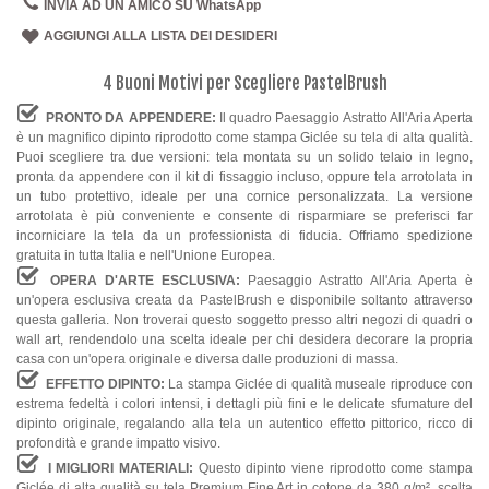
INVIA AD UN AMICO SU WhatsApp
AGGIUNGI ALLA LISTA DEI DESIDERI
4 Buoni Motivi per Scegliere PastelBrush
PRONTO DA APPENDERE:
Il quadro Paesaggio Astratto All'Aria Aperta
è un magnifico dipinto riprodotto come stampa Giclée su tela di alta qualità.
Puoi scegliere tra due versioni: tela montata su un solido telaio in legno,
pronta da appendere con il kit di fissaggio incluso, oppure tela arrotolata in
un tubo protettivo, ideale per una cornice personalizzata. La versione
arrotolata è più conveniente e consente di risparmiare se preferisci far
incorniciare la tela da un professionista di fiducia. Offriamo spedizione
gratuita in tutta Italia e nell'Unione Europea.
OPERA D'ARTE ESCLUSIVA:
Paesaggio Astratto All'Aria Aperta è
un'opera esclusiva creata da PastelBrush e disponibile soltanto attraverso
questa galleria. Non troverai questo soggetto presso altri negozi di quadri o
wall art, rendendolo una scelta ideale per chi desidera decorare la propria
casa con un'opera originale e diversa dalle produzioni di massa.
EFFETTO DIPINTO:
La stampa Giclée di qualità museale riproduce con
estrema fedeltà i colori intensi, i dettagli più fini e le delicate sfumature del
dipinto originale, regalando alla tela un autentico effetto pittorico, ricco di
profondità e grande impatto visivo.
I MIGLIORI MATERIALI:
Questo dipinto viene riprodotto come stampa
Giclée di alta qualità su tela Premium Fine Art in cotone da 380 g/m², scelta