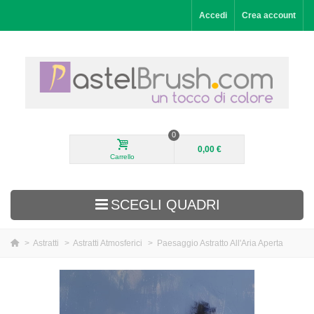
Accedi
Crea account
0
0,00 €
Carrello
SCEGLI QUADRI
>
Astratti
>
Astratti Atmosferici
>
Paesaggio Astratto All'Aria Aperta
Aggiunti di recente
Paesaggi