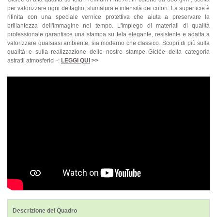
per valorizzare ogni dettaglio, sfumatura e intensità dei colori. La superficie è
rifinita con una speciale vernice protettiva che aiuta a preservare la
brillantezza dell'immagine nel tempo. L'impiego di materiali di qualità
professionale garantisce una stampa su tela elegante, resistente e adatta a
valorizzare qualsiasi ambiente, sia moderno che classico. Scopri di più sulla
qualità e sulla realizzazione delle nostre stampe Giclée della categoria
astratti atmosferici -:
LEGGI QUI
>>
Descrizione del Quadro