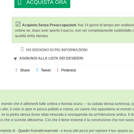
ACQUISTA ORA
Acquisto Senza Preoccupazioni
: Hai 14 giorni di tempo per restituire
ordine se, dopo aver aperto il pacco, non sei completamente soddisfatto 
qualità della stampa.
HO BISOGNO DI PIÙ INFORMAZIONI
AGGIUNGI ALLA LISTA DEI DESIDERI
Share
Tweet
Pinterest
ondo che è altrimenti tutto ombra e foresta scura — la caduta stessa luminosa, quas
n alto, il cielo si apre in pesca pallido e crema, un calore che appartiene al mondo
e la pietra stessa fosse stata misurata e sovrapposta da un'intenzione antica. Il di
bianco che vi scende attraverso. Ciò che li tiene insieme è la convinzione che non sia
ompleta di -
Quadri Astratti marroni -
e trova altri pezzi per ispirare il tuo spazio s