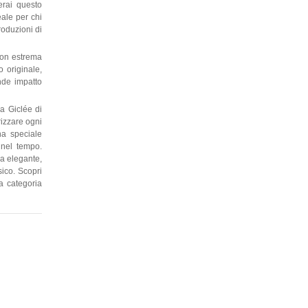
erai questo
eale per chi
roduzioni di
con estrema
o originale,
ande impatto
a Giclée di
rizzare ogni
una speciale
 nel tempo.
la elegante,
sico. Scopri
la categoria