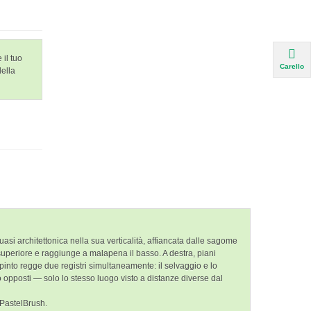
 il tuo
Carello
della
i architettonica nella sua verticalità, affiancata dalle sagome
 superiore e raggiunge a malapena il basso. A destra, piani
pinto regge due registri simultaneamente: il selvaggio e lo
no opposti — solo lo stesso luogo visto a distanze diverse dal
u PastelBrush.