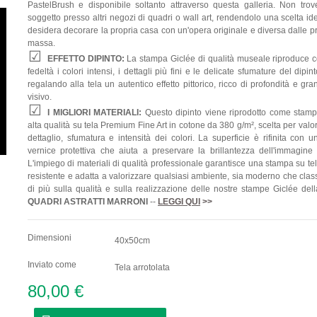
PastelBrush e disponibile soltanto attraverso questa galleria. Non trov
soggetto presso altri negozi di quadri o wall art, rendendolo una scelta id
desidera decorare la propria casa con un'opera originale e diversa dalle p
massa.
EFFETTO DIPINTO:
La stampa Giclée di qualità museale riproduce 
fedeltà i colori intensi, i dettagli più fini e le delicate sfumature del dipint
regalando alla tela un autentico effetto pittorico, ricco di profondità e gr
visivo.
I MIGLIORI MATERIALI:
Questo dipinto viene riprodotto come stamp
alta qualità su tela Premium Fine Art in cotone da 380 g/m², scelta per valo
dettaglio, sfumatura e intensità dei colori. La superficie è rifinita con 
vernice protettiva che aiuta a preservare la brillantezza dell'immagine
L'impiego di materiali di qualità professionale garantisce una stampa su te
resistente e adatta a valorizzare qualsiasi ambiente, sia moderno che clas
di più sulla qualità e sulla realizzazione delle nostre stampe Giclée del
QUADRI
ASTRATTI MARRONI
--
LEGGI QUI
>>
Dimensioni
40x50cm
Inviato come
Tela arrotolata
80,00 €