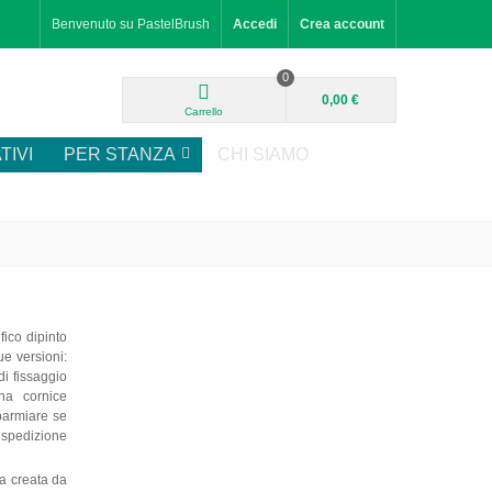
Benvenuto su PastelBrush
Accedi
Crea account
0
0,00 €
Carrello
TIVI
PER STANZA
CHI SIAMO
ico dipinto
ue versioni:
di fissaggio
na cornice
sparmiare se
o spedizione
a creata da