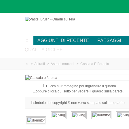
AGGIUNTI DI RECENTE
PAESAGGI
QUALITÀ GICLÉE
>
Astratti
>
Astratti marroni
>
Cascata E Foresta
Clicca sull'immagine per ingrandire il quadro
...oppure clicca qui sotto per vedere il quadro sulla parete.
Il simbolo del copyright © non verrà stampato sul tuo quadro.