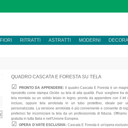
FIORI
RITRATTI
ASTRATTI
MODERNI
DECORA
QUADRO CASCATA E FORESTA SU TELA
PRONTO DA APPENDERE:
Il quadro Cascata E Foresta è un magnif
riprodotto come stampa Giclée su tela di alta qualità. Puoi scegliere tra d
tela montata su un solido telaio in legno, pronta da appendere con il kit 
incluso, oppure tela arrotolata in un tubo protettivo, ideale per u
personalizzata. La versione arrotolata è più conveniente e consente di ri
preferisci far incorniciare la tela da un professionista di fiducia. Offriam
gratuita in tutta Italia e nell'Unione Europea.
OPERA D'ARTE ESCLUSIVA:
Cascata E Foresta è un'opera esclusiv