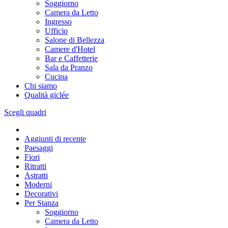
Soggiorno
Camera da Letto
Ingresso
Ufficio
Salone di Bellezza
Camere d'Hotel
Bar e Caffetterie
Sala da Pranzo
Cucina
Chi siamo
Qualità giclée
Scegli quadri
Aggiunti di recente
Paesaggi
Fiori
Ritratti
Astratti
Moderni
Decorativi
Per Stanza
Soggiorno
Camera da Letto