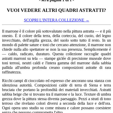
VUOI VEDERE ALTRI QUADRI ASTRATTI?
SCOPRI L'INTERA COLLEZIONE →
Il
marrone è il colore più sottovalutato
nella pittura astratta — e il più
onesto. È il colore della terra, della
corteccia, del cuoio, del legno
invecchiato, dell'argilla grezza, del
suolo sotto tutto il resto. In un
mondo
di palette sature e toni che cercano
attenzione, il marrone non
chiede nulla
allo spettatore se non la sua presenza.
Semplicemente è
— caldo, radicato,
duraturo. Questa collezione raccoglie
quadri
astratti marroni su tela —
stampe giclée di precisione museale
dove
toni terrosi, neutri caldi e
l'intera gamma del marrone dalla sabbia
pallida all'umbra profonda creano
composizioni astratte di rara
raffinatezza.
Ricchi campi di
cioccolato ed espresso che ancorano una
stanza con
silenziosa autorità.
Composizioni calde di terra di Siena e
terra
bruciata che portano la
profondità dei materiali invecchiati.
Astratti
sabbia beige che si trovano
tra il marrone e la luce. Texture di
umbra
grezza dove la pittura stessa
diventa paesaggio. Pezzi a strati di
tono
terroso che rivelano colori
diversi a seconda della luce e
dell'ora.
Ogni opera uno studio su come
misura e calore possano coesistere
senza che nessuno comprometta l'altro.