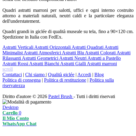
Quadri astratti marroni per salotti,
uffici e ogni interno costruito
attorno a materiali naturali,
neutri caldi e la particolare eleganza
dell'understatement.
Quadri grandi
in giclée di qualità museale su tela,
fino a 90×120 cm.
Spedizione in Italia
con FedEx.
Astratti Verticali
Astratti Orizzontali
Astratti Quadrati
Astratti
Minimalist
Astratti Atmosferici
Astratti Blu
Astratti Colorati
Astratti
Rilassanti
Astratti Geometrici
Astratti Neutri
Astratti a Pastello
Astratti Rossi
Astratti Bianchi
Astratti Gialli
Astratti marroni
scroll
Contattaci
|
Chi siamo
|
Qualità giclée
|
Accedi
|
Blog
Politica di consegna
|
Politica di restituzione
|
Politica sulla
riservatezza
Diritto d'autore © 2026
Pastel Brush
- Tutti i diritti riservati
Desktop
Carello
0
Il Mio Conto
WhatsApp Chat