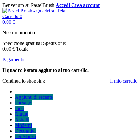
Benvenuto su PastelBrush
Accedi
Crea account
Carrello
0
0,00 €
Nessun prodotto
Spedizione gratuita!
Spedizione:
0,00 €
Totale
Pagamento
Il quadro è stato aggiunto al tuo carrello.
Continua lo shopping
Il mio carrello
Aggiunti di recente
Paesaggi
Fiori
Ritratti
Astratti
Moderni
Decorativi
Per Stanza