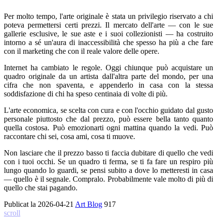
Per molto tempo, l'arte originale è stata un privilegio riservato a chi
poteva permettersi certi prezzi. Il mercato dell'arte — con le sue
gallerie esclusive, le sue aste e i suoi collezionisti — ha costruito
intorno a sé un'aura di inaccessibilità che spesso ha più a che fare
con il marketing che con il reale valore delle opere.
Internet ha cambiato le regole. Oggi chiunque può acquistare un
quadro originale da un artista dall'altra parte del mondo, per una
cifra che non spaventa, e appenderlo in casa con la stessa
soddisfazione di chi ha speso centinaia di volte di più.
L'arte economica, se scelta con cura e con l'occhio guidato dal gusto
personale piuttosto che dal prezzo, può essere bella tanto quanto
quella costosa. Può emozionarti ogni mattina quando la vedi. Può
raccontare chi sei, cosa ami, cosa ti muove.
Non lasciare che il prezzo basso ti faccia dubitare di quello che vedi
con i tuoi occhi. Se un quadro ti ferma, se ti fa fare un respiro più
lungo quando lo guardi, se pensi subito a dove lo metteresti in casa
— quello è il segnale. Compralo. Probabilmente vale molto di più di
quello che stai pagando.
Publicat la
2026-04-21
Art Blog
917
scroll