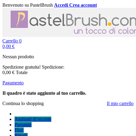
Benvenuto su PastelBrush
Accedi
Crea account
Carrello
0
0,00 €
Nessun prodotto
Spedizione gratuita!
Spedizione:
0,00 €
Totale
Pagamento
Il quadro è stato aggiunto al tuo carrello.
Continua lo shopping
Il mio carrello
Aggiunti di recente
Paesaggi
Fiori
Ritratti