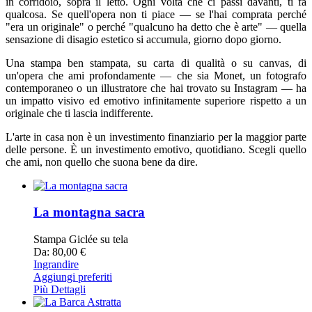
in corridoio, sopra il letto. Ogni volta che ci passi davanti, ti fa
qualcosa. Se quell'opera non ti piace — se l'hai comprata perché
"era un originale" o perché "qualcuno ha detto che è arte" — quella
sensazione di disagio estetico si accumula, giorno dopo giorno.
Una stampa ben stampata, su carta di qualità o su canvas, di
un'opera che ami profondamente — che sia Monet, un fotografo
contemporaneo o un illustratore che hai trovato su Instagram — ha
un impatto visivo ed emotivo infinitamente superiore rispetto a un
originale che ti lascia indifferente.
L'arte in casa non è un investimento finanziario per la maggior parte
delle persone. È un investimento emotivo, quotidiano. Scegli quello
che ami, non quello che suona bene da dire.
La montagna sacra
Stampa Giclée su tela
Da: 80,00 €
Ingrandire
Aggiungi preferiti
Più Dettagli