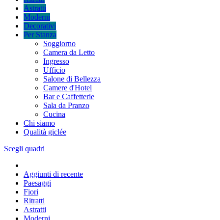
Astratti
Moderni
Decorativi
Per Stanza
Soggiorno
Camera da Letto
Ingresso
Ufficio
Salone di Bellezza
Camere d'Hotel
Bar e Caffetterie
Sala da Pranzo
Cucina
Chi siamo
Qualità giclée
Scegli quadri
Aggiunti di recente
Paesaggi
Fiori
Ritratti
Astratti
Moderni