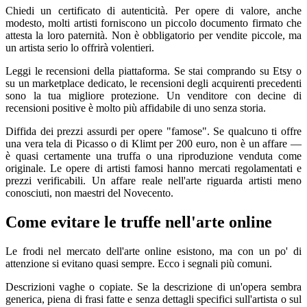
Chiedi un certificato di autenticità. Per opere di valore, anche
modesto, molti artisti forniscono un piccolo documento firmato che
attesta la loro paternità. Non è obbligatorio per vendite piccole, ma
un artista serio lo offrirà volentieri.
Leggi le recensioni della piattaforma. Se stai comprando su Etsy o
su un marketplace dedicato, le recensioni degli acquirenti precedenti
sono la tua migliore protezione. Un venditore con decine di
recensioni positive è molto più affidabile di uno senza storia.
Diffida dei prezzi assurdi per opere "famose". Se qualcuno ti offre
una vera tela di Picasso o di Klimt per 200 euro, non è un affare —
è quasi certamente una truffa o una riproduzione venduta come
originale. Le opere di artisti famosi hanno mercati regolamentati e
prezzi verificabili. Un affare reale nell'arte riguarda artisti meno
conosciuti, non maestri del Novecento.
Come evitare le truffe nell'arte online
Le frodi nel mercato dell'arte online esistono, ma con un po' di
attenzione si evitano quasi sempre. Ecco i segnali più comuni.
Descrizioni vaghe o copiate. Se la descrizione di un'opera sembra
generica, piena di frasi fatte e senza dettagli specifici sull'artista o sul