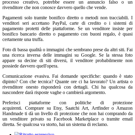
processo creativo, potrebbe essere un annuncio falso o un
rivenditore che non conosce davvero quello che vende.
Pagamenti solo tramite bonifico diretto o metodi non tracciabili. I
venditori seri accettano PayPal, carte di credito o i sistemi di
pagamento protetti delle piattaforme. Se un venditore insiste per
bonifico bancario diretto o pagamento con buoni regalo, è quasi
certamente una truffa.
Foto di bassa qualità o immagini che sembrano prese da altri siti. Fai
una ricerca inversa delle immagini su Google. Se la stessa foto
appare su decine di siti diversi, il venditore probabilmente non
possiede davvero quell'opera.
Comunicazione evasiva. Fai domande specifiche: quando è stato
dipinto? Con che tecnica? Quante ore ci ha lavorato? Un artista o
rivenditore onesto risponderà con dettagli. Chi ha qualcosa da
nascondere darà risposte vaghe o cambierà argomento.
Preferisci piattaforme con politiche di protezione
acquirenti. Comprare su Etsy, Saatchi Art, Artfinder o Amazon
Handmade ti dà un livello di protezione che non hai comprando da
un venditore privato su Facebook Marketplace o tramite email
diretta. Se qualcosa va storto, hai un sistema di reclamo.