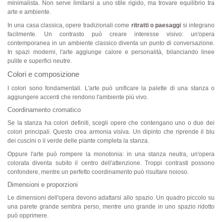
minimalista. Non serve limitarsi a uno stile rigido, ma trovare equilibrio tra
arte e ambiente.
In una casa classica, opere tradizionali come
ritratti o paesaggi
si integrano
facilmente. Un contrasto può creare interesse visivo: un'opera
contemporanea in un ambiente classico diventa un punto di conversazione.
In spazi moderni, l'arte aggiunge calore e personalità, bilanciando linee
pulite e superfici neutre.
Colori e composizione
I colori sono fondamentali. L'arte può unificare la palette di una stanza o
aggiungere accenti che rendono l'ambiente più vivo.
Coordinamento cromatico
Se la stanza ha colori definiti, scegli opere che contengano uno o due dei
colori principali. Questo crea armonia visiva. Un dipinto che riprende il blu
dei cuscini o il verde delle piante completa la stanza.
Oppure l'arte può rompere la monotonia: in una stanza neutra, un'opera
colorata diventa subito il centro dell'attenzione. Troppi contrasti possono
confondere, mentre un perfetto coordinamento può risultare noioso.
Dimensioni e proporzioni
Le dimensioni dell'opera devono adattarsi allo spazio. Un quadro piccolo su
una parete grande sembra perso, mentre uno grande in uno spazio ridotto
può opprimere.