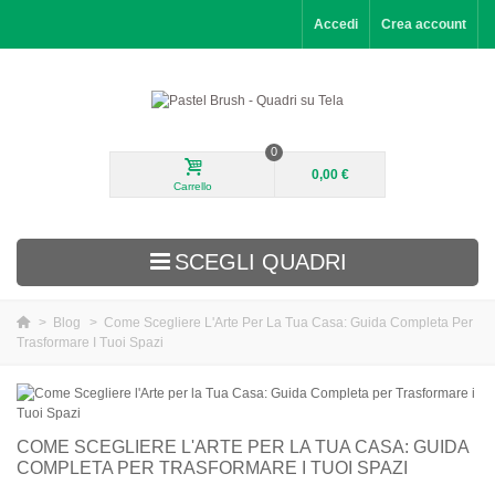
Accedi
Crea account
0
0,00 €
Carrello
SCEGLI QUADRI
>
Blog
>
Come Scegliere L'Arte Per La Tua Casa: Guida Completa Per
Trasformare I Tuoi Spazi
Aggiunti di recente
Paesaggi
Fiori
COME SCEGLIERE L'ARTE PER LA TUA CASA: GUIDA
COMPLETA PER TRASFORMARE I TUOI SPAZI
Ritratti