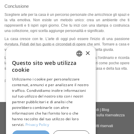
Conclusione
Scegliere arte per la casa è un percorso personale che arricchisce gli spazi e
la vita emotiva. Non esiste un metodo unico: crea un ambiente che ti
rappresenti e ti ispiri ogni giorno. Che tu inizi con una stampa o costruisca
una collezione, ogni scelta aggiunge personalità e significato.
La casa cresce con te. L'arte di oggi può essere l'inizio di una passione
duratura. Fidati del tuo gusto e circondati di opere che ami. Tornare a casa e
vedere un'opera che ti emoziona significa aver fatto la scelta giusta.
×
L'arte trasforma spazi anonimi in luoghi personali, eleva l'ordinario e ricorda
Questo sito web utilizza
la bellezza del mondo. Inizia il tuo percorso oggi e scopri come poche opere
ENGLISH
cookie
scelte con cura possano cambiare l'atmosfera della tua casa e della tua vita.
ITALIAN
Utilizziamo i cookie per personalizzare
Publicat la
2021-06-20
Art Blog
6262
contenuti, annunci e per analizzare il nostro
GERMAN
traffico. Condividiamo inoltre informazioni
FRENCH
sul tuo utilizzo del nostro sito con i nostri
partner pubblicitari e di analisi che
SPANISH
potrebbero combinarle con altre
Contattaci
|
Chi siamo
|
Qualità giclée
|
Accedi
|
Blog
informazioni che hai fornito loro o che
Politica di consegna
|
Politica di restituzione
|
Politica sulla riservatezza
hanno raccolto dal tuo utilizzo dei loro
servizi.
Privacy Policy
Diritto d'autore © 2026
Pastel Brush
- Tutti i diritti riservati