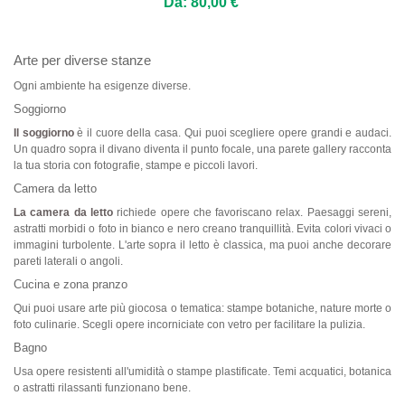
Da: 80,00 €
Arte per diverse stanze
Ogni ambiente ha esigenze diverse.
Soggiorno
Il soggiorno
è il cuore della casa. Qui puoi scegliere opere grandi e audaci.
Un quadro sopra il divano diventa il punto focale, una parete gallery racconta
la tua storia con fotografie, stampe e piccoli lavori.
Camera da letto
La camera da letto
richiede opere che favoriscano relax. Paesaggi sereni,
astratti morbidi o foto in bianco e nero creano tranquillità. Evita colori vivaci o
immagini turbolente. L'arte sopra il letto è classica, ma puoi anche decorare
pareti laterali o angoli.
Cucina e zona pranzo
Qui puoi usare arte più giocosa o tematica: stampe botaniche, nature morte o
foto culinarie. Scegli opere incorniciate con vetro per facilitare la pulizia.
Bagno
Usa opere resistenti all'umidità o stampe plastificate. Temi acquatici, botanica
o astratti rilassanti funzionano bene.