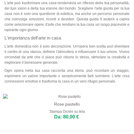
L'arte può trasformare una casa rendendola un riflesso della tua personalità,
Astratti
dei tuoi valori e della tua visione del mondo. Scegliere l'arte giusta per la tua
casa non è solo una questione di estetica, ma anche un percorso personale
che coinvolge emozioni, ricordi e desideri. Questa guida ti aiuterà a capire
Moderni
come selezionare opere d'arte che rendano la tua casa un luogo piacevole e
ispirante ogni giorno.
Decorativi
L'importanza dell'arte in casa
Per Stanza
L'arte domestica non è solo decorazione. Un'opera ben scelta può diventare
il centro di una stanza, definire l'atmosfera e influenzare il tuo umore. Vivere
Soggiorno
circondati da arte che ci piace può ridurre lo stress, stimolare la creatività e
migliorare il benessere generale.
Camera da Letto
Ogni opera nella tua casa racconta una storia: può ricordare un viaggio,
esprimere un valore importante o semplicemente farti sorridere. L'arte crea
Ingresso
connessioni emotive e trasforma la casa in un vero rifugio personale.
Ufficio
Salone di Bellezza
Rose pastello
Stampa Giclée su tela
Camere d'Hotel
Da: 80,00 €
Bar e Caffetterie