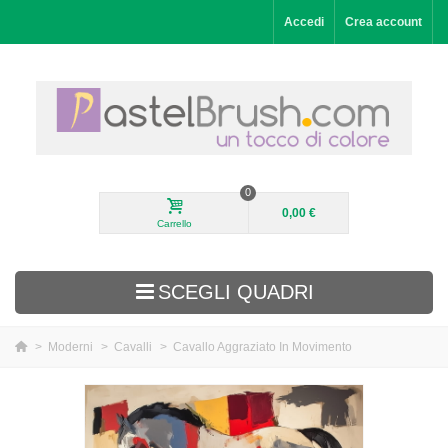
Accedi
Crea account
0
0,00 €
Carrello
SCEGLI QUADRI
>
Moderni
>
Cavalli
>
Cavallo Aggraziato In Movimento
Aggiunti di recente
Paesaggi