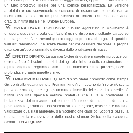
un tubo protettivo, ideale per una cornice personalizzata. La versione
arrotolata è più conveniente e consente di risparmiare se preferisci far
incorniciare la tela da un professionista di fiducia. Offriamo spedizione
gratuita in tutta Italia e nell'Unione Europea.
OPERA D'ARTE ESCLUSIVA:
Cavallo Aggraziato In Movimento è
un'opera esclusiva creata da PastelBrush e disponibile soltanto attraverso
questa galleria. Non troverai questo soggetto presso altri negozi di quadri o
wall art, rendendolo una scelta ideale per chi desidera decorare la propria
casa con un'opera originale e diversa dalle produzioni di massa.
EFFETTO DIPINTO:
La stampa Giclée di qualità museale riproduce con
estrema fedeltà i colori intensi, i dettagli più fini e le delicate sfumature del
dipinto originale, regalando alla tela un autentico effetto pittorico, ricco di
profondità e grande impatto visivo.
I MIGLIORI MATERIALI:
Questo dipinto viene riprodotto come stampa
Giclée di alta qualità su tela Premium Fine Art in cotone da 380 g/m², scelta
per valorizzare ogni dettaglio, sfumatura e intensità dei colori. La superficie è
rifinita con una speciale vernice protettiva che aiuta a preservare la
brillantezza dell'immagine nel tempo. L'impiego di materiali di qualità
professionale garantisce una stampa su tela elegante, resistente e adatta a
valorizzare qualsiasi ambiente, sia moderno che classico. Scopri di più sulla
qualità e sulla realizzazione delle nostre stampe Giclée della categoria
cavalli -:
LEGGI QUI
>>