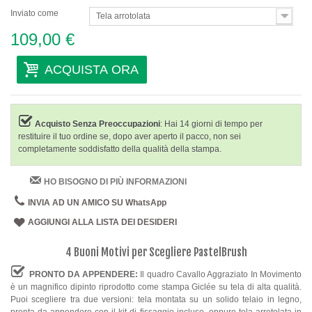
Inviato come
Tela arrotolata
109,00 €
ACQUISTA ORA
Acquisto Senza Preoccupazioni
: Hai 14 giorni di tempo per
restituire il tuo ordine se, dopo aver aperto il pacco, non sei
completamente soddisfatto della qualità della stampa.
HO BISOGNO DI PIÙ INFORMAZIONI
INVIA AD UN AMICO SU WhatsApp
AGGIUNGI ALLA LISTA DEI DESIDERI
4 Buoni Motivi per Scegliere PastelBrush
PRONTO DA APPENDERE:
Il quadro Cavallo Aggraziato In Movimento
è un magnifico dipinto riprodotto come stampa Giclée su tela di alta qualità.
Puoi scegliere tra due versioni: tela montata su un solido telaio in legno,
pronta da appendere con il kit di fissaggio incluso, oppure tela arrotolata in