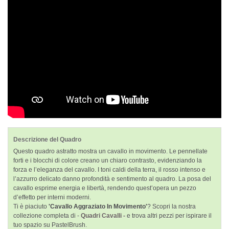
Descrizione del Quadro
Questo quadro astratto mostra un cavallo in movimento. Le pennellate
forti e i blocchi di colore creano un chiaro contrasto, evidenziando la
forza e l’eleganza del cavallo. I toni caldi della terra, il rosso intenso e
l’azzurro delicato danno profondità e sentimento al quadro. La posa del
cavallo esprime energia e libertà, rendendo quest’opera un pezzo
d’effetto per interni moderni.
Ti è piaciuto
'Cavallo Aggraziato In Movimento'
? Scopri la nostra
collezione completa di -
Quadri Cavalli -
e trova altri pezzi per ispirare il
tuo spazio su PastelBrush.