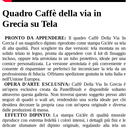
Quadro Caffè della via in
Grecia su Tela
PRONTO DA APPENDERE:
Il quadro Caffè Della Via In
Grecia è un magnifico dipinto riprodotto come stampa Giclée su tela
di alta qualità. Puoi scegliere tra due versioni: tela montata su un
solido telaio in legno, pronta da appendere con il kit di fissaggio
incluso, oppure tela arrotolata in un tubo protettivo, ideale per una
cornice personalizzata. La versione arrotolata è più conveniente e
consente di risparmiare se preferisci far incorniciare la tela da un
professionista di fiducia. Offriamo spedizione gratuita in tutta Italia e
nell'Unione Europea.
OPERA D'ARTE ESCLUSIVA:
Caffè Della Via In Grecia è
un'opera esclusiva creata da PastelBrush e disponibile soltanto
attraverso questa galleria. Non troverai questo soggetto presso altri
negozi di quadri o wall art, rendendolo una scelta ideale per chi
desidera decorare la propria casa con un'opera originale e diversa
dalle produzioni di massa.
EFFETTO DIPINTO:
La stampa Giclée di qualità museale
riproduce con estrema fedeltà i colori intensi, i dettagli più fini e le
delicate sfumature del dipinto originale, regalando alla tela un