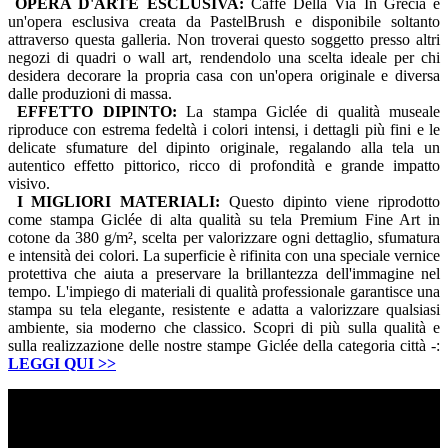
OPERA D'ARTE ESCLUSIVA:
Caffè Della Via In Grecia è
un'opera esclusiva creata da PastelBrush e disponibile soltanto
attraverso questa galleria. Non troverai questo soggetto presso altri
negozi di quadri o wall art, rendendolo una scelta ideale per chi
desidera decorare la propria casa con un'opera originale e diversa
dalle produzioni di massa.
EFFETTO DIPINTO:
La stampa Giclée di qualità museale
riproduce con estrema fedeltà i colori intensi, i dettagli più fini e le
delicate sfumature del dipinto originale, regalando alla tela un
autentico effetto pittorico, ricco di profondità e grande impatto
visivo.
I MIGLIORI MATERIALI:
Questo dipinto viene riprodotto
come stampa Giclée di alta qualità su tela Premium Fine Art in
cotone da 380 g/m², scelta per valorizzare ogni dettaglio, sfumatura
e intensità dei colori. La superficie è rifinita con una speciale vernice
protettiva che aiuta a preservare la brillantezza dell'immagine nel
tempo. L'impiego di materiali di qualità professionale garantisce una
stampa su tela elegante, resistente e adatta a valorizzare qualsiasi
ambiente, sia moderno che classico. Scopri di più sulla qualità e
sulla realizzazione delle nostre stampe Giclée della categoria città -:
LEGGI QUI
>>