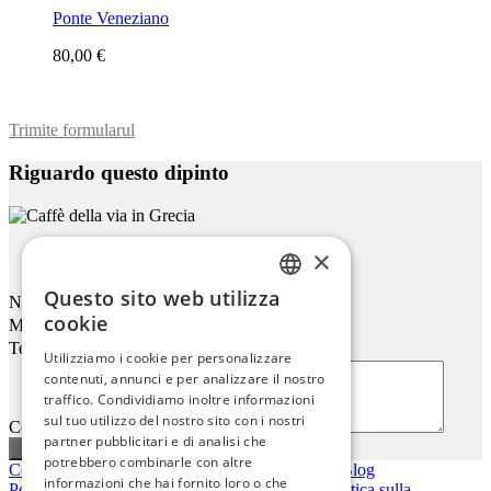
Ponte Veneziano
80,00 €
Trimite formularul
Riguardo questo dipinto
×
Caffè Della Via In Grecia
Questo sito web utilizza
Nome
ENGLISH
cookie
Mail
ITALIAN
Telefono
Utilizziamo i cookie per personalizzare
contenuti, annunci e per analizzare il nostro
GERMAN
traffico. Condividiamo inoltre informazioni
FRENCH
sul tuo utilizzo del nostro sito con i nostri
Commenti o domande
partner pubblicitari e di analisi che
SPANISH
potrebbero combinarle con altre
Contattaci
|
Chi siamo
|
Qualità giclée
|
Accedi
|
Blog
informazioni che hai fornito loro o che
Politica di consegna
|
Politica di restituzione
|
Politica sulla