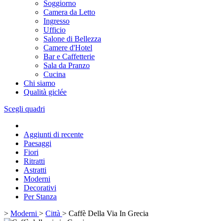
Soggiorno
Camera da Letto
Ingresso
Ufficio
Salone di Bellezza
Camere d'Hotel
Bar e Caffetterie
Sala da Pranzo
Cucina
Chi siamo
Qualità giclée
Scegli quadri
Aggiunti di recente
Paesaggi
Fiori
Ritratti
Astratti
Moderni
Decorativi
Per Stanza
>
Moderni
>
Città
>
Caffè Della Via In Grecia