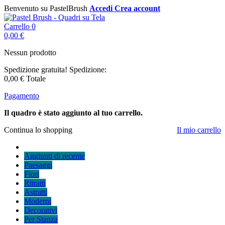
Benvenuto su PastelBrush
Accedi
Crea account
Carrello
0
0,00 €
Nessun prodotto
Spedizione gratuita!
Spedizione:
0,00 €
Totale
Pagamento
Il quadro è stato aggiunto al tuo carrello.
Continua lo shopping
Il mio carrello
Aggiunti di recente
Paesaggi
Fiori
Ritratti
Astratti
Moderni
Decorativi
Per Stanza