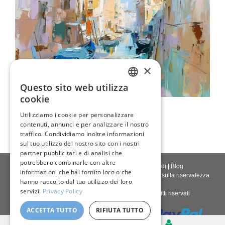
×
Questo sito web utilizza
ENGLISH
cookie
Serata A Venezia
ITALIAN
Utilizziamo i cookie per personalizzare
109,00 €
contenuti, annunci e per analizzare il nostro
GERMAN
traffico. Condividiamo inoltre informazioni
FRENCH
sul tuo utilizzo del nostro sito con i nostri
partner pubblicitari e di analisi che
SPANISH
potrebbero combinarle con altre
Contattaci
|
Chi siamo
|
Qualità giclée
|
Accedi
|
Blog
informazioni che hai fornito loro o che
Politica di consegna
|
Politica di restituzione
|
Politica sulla riservatezza
hanno raccolto dal tuo utilizzo dei loro
servizi.
Privacy Policy
Diritto d'autore © 2026
Pastel Brush
- Tutti i diritti riservati
ACCETTA TUTTO
RIFIUTA TUTTO