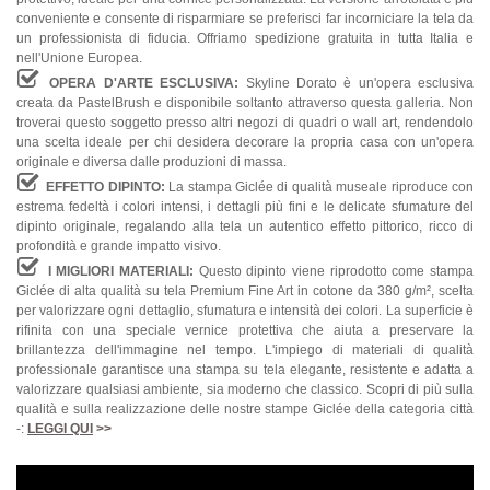
conveniente e consente di risparmiare se preferisci far incorniciare la tela da
un professionista di fiducia. Offriamo spedizione gratuita in tutta Italia e
nell'Unione Europea.
OPERA D'ARTE ESCLUSIVA:
Skyline Dorato è un'opera esclusiva
creata da PastelBrush e disponibile soltanto attraverso questa galleria. Non
troverai questo soggetto presso altri negozi di quadri o wall art, rendendolo
una scelta ideale per chi desidera decorare la propria casa con un'opera
originale e diversa dalle produzioni di massa.
EFFETTO DIPINTO:
La stampa Giclée di qualità museale riproduce con
estrema fedeltà i colori intensi, i dettagli più fini e le delicate sfumature del
dipinto originale, regalando alla tela un autentico effetto pittorico, ricco di
profondità e grande impatto visivo.
I MIGLIORI MATERIALI:
Questo dipinto viene riprodotto come stampa
Giclée di alta qualità su tela Premium Fine Art in cotone da 380 g/m², scelta
per valorizzare ogni dettaglio, sfumatura e intensità dei colori. La superficie è
rifinita con una speciale vernice protettiva che aiuta a preservare la
brillantezza dell'immagine nel tempo. L'impiego di materiali di qualità
professionale garantisce una stampa su tela elegante, resistente e adatta a
valorizzare qualsiasi ambiente, sia moderno che classico. Scopri di più sulla
qualità e sulla realizzazione delle nostre stampe Giclée della categoria città
-:
LEGGI QUI
>>