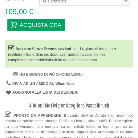
Inviato come
Tela arrotolata
109,00 €
ACQUISTA ORA
Acquisto Senza Preoccupazioni
: Hai 14 giorni di tempo per
restituire il tuo ordine se, dopo aver aperto il pacco, non sei
completamente soddisfatto della qualità della stampa.
HO BISOGNO DI PIÙ INFORMAZIONI
INVIA AD UN AMICO SU WhatsApp
AGGIUNGI ALLA LISTA DEI DESIDERI
4 Buoni Motivi per Scegliere PastelBrush
PRONTO DA APPENDERE:
Il quadro Skyline Dorato è un magnifico
dipinto riprodotto come stampa Giclée su tela di alta qualità. Puoi scegliere
tra due versioni: tela montata su un solido telaio in legno, pronta da
appendere con il kit di fissaggio incluso, oppure tela arrotolata in un tubo
protettivo, ideale per una cornice personalizzata. La versione arrotolata è più