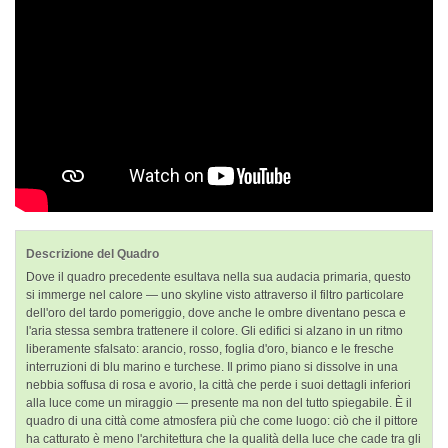
Descrizione del Quadro
Dove il quadro precedente esultava nella sua audacia primaria, questo
si immerge nel calore — uno skyline visto attraverso il filtro particolare
dell'oro del tardo pomeriggio, dove anche le ombre diventano pesca e
l'aria stessa sembra trattenere il colore. Gli edifici si alzano in un ritmo
liberamente sfalsato: arancio, rosso, foglia d'oro, bianco e le fresche
interruzioni di blu marino e turchese. Il primo piano si dissolve in una
nebbia soffusa di rosa e avorio, la città che perde i suoi dettagli inferiori
alla luce come un miraggio — presente ma non del tutto spiegabile. È il
quadro di una città come atmosfera più che come luogo: ciò che il pittore
ha catturato è meno l'architettura che la qualità della luce che cade tra gli