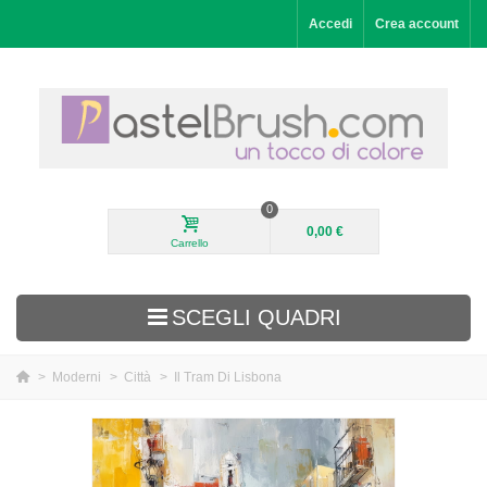
Accedi
Crea account
0
0,00 €
Carrello
SCEGLI QUADRI
>
Moderni
>
Città
>
Il Tram Di Lisbona
Aggiunti di recente
Paesaggi