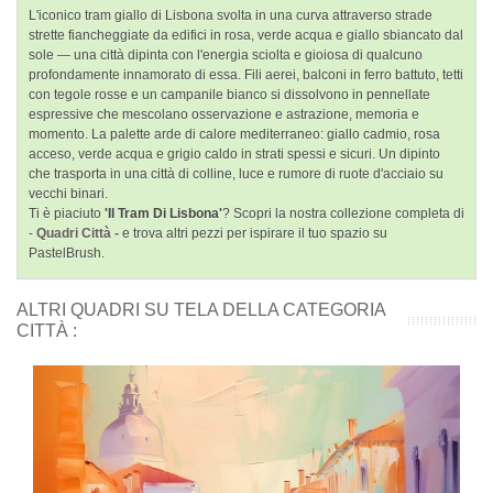
L'iconico tram giallo di Lisbona svolta in una curva attraverso strade
strette fiancheggiate da edifici in rosa, verde acqua e giallo sbiancato dal
sole — una città dipinta con l'energia sciolta e gioiosa di qualcuno
profondamente innamorato di essa. Fili aerei, balconi in ferro battuto, tetti
con tegole rosse e un campanile bianco si dissolvono in pennellate
espressive che mescolano osservazione e astrazione, memoria e
momento. La palette arde di calore mediterraneo: giallo cadmio, rosa
acceso, verde acqua e grigio caldo in strati spessi e sicuri. Un dipinto
che trasporta in una città di colline, luce e rumore di ruote d'acciaio su
vecchi binari.
Ti è piaciuto
'Il Tram Di Lisbona'
? Scopri la nostra collezione completa di
-
Quadri Città -
e trova altri pezzi per ispirare il tuo spazio su
PastelBrush.
ALTRI QUADRI SU TELA DELLA CATEGORIA
CITTÀ :