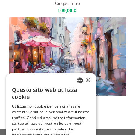
Cinque Terre
109,00 €
×
Questo sito web utilizza
ENGLISH
cookie
Caffè Italiano
ITALIAN
Utilizziamo i cookie per personalizzare
109,00 €
contenuti, annunci e per analizzare il nostro
GERMAN
traffico. Condividiamo inoltre informazioni
FRENCH
sul tuo utilizzo del nostro sito con i nostri
partner pubblicitari e di analisi che
SPANISH
potrebbero combinarle con altre