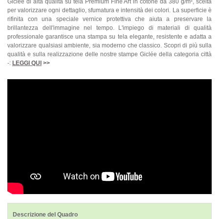
Giclée di alta qualità su tela Premium Fine Art in cotone da 380 g/m², scelta
per valorizzare ogni dettaglio, sfumatura e intensità dei colori. La superficie è
rifinita con una speciale vernice protettiva che aiuta a preservare la
brillantezza dell'immagine nel tempo. L'impiego di materiali di qualità
professionale garantisce una stampa su tela elegante, resistente e adatta a
valorizzare qualsiasi ambiente, sia moderno che classico. Scopri di più sulla
qualità e sulla realizzazione delle nostre stampe Giclée della categoria città
-:
LEGGI QUI
>>
Descrizione del Quadro