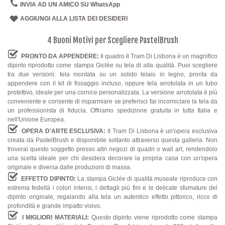
INVIA AD UN AMICO SU WhatsApp
AGGIUNGI ALLA LISTA DEI DESIDERI
4 Buoni Motivi per Scegliere PastelBrush
PRONTO DA APPENDERE:
Il quadro Il Tram Di Lisbona è un magnifico
dipinto riprodotto come stampa Giclée su tela di alta qualità. Puoi scegliere
tra due versioni: tela montata su un solido telaio in legno, pronta da
appendere con il kit di fissaggio incluso, oppure tela arrotolata in un tubo
protettivo, ideale per una cornice personalizzata. La versione arrotolata è più
conveniente e consente di risparmiare se preferisci far incorniciare la tela da
un professionista di fiducia. Offriamo spedizione gratuita in tutta Italia e
nell'Unione Europea.
OPERA D'ARTE ESCLUSIVA:
Il Tram Di Lisbona è un'opera esclusiva
creata da PastelBrush e disponibile soltanto attraverso questa galleria. Non
troverai questo soggetto presso altri negozi di quadri o wall art, rendendolo
una scelta ideale per chi desidera decorare la propria casa con un'opera
originale e diversa dalle produzioni di massa.
EFFETTO DIPINTO:
La stampa Giclée di qualità museale riproduce con
estrema fedeltà i colori intensi, i dettagli più fini e le delicate sfumature del
dipinto originale, regalando alla tela un autentico effetto pittorico, ricco di
profondità e grande impatto visivo.
I MIGLIORI MATERIALI:
Questo dipinto viene riprodotto come stampa