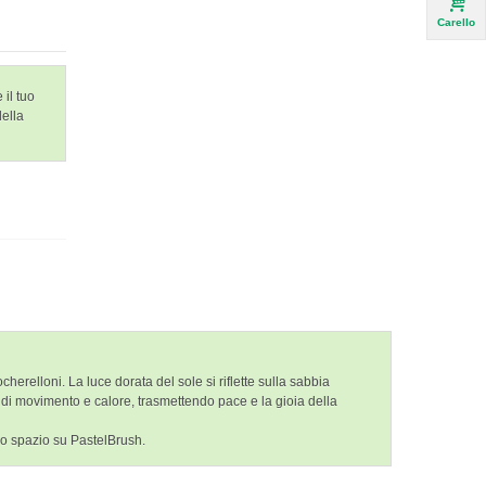
Carello
 il tuo
della
elloni. La luce dorata del sole si riflette sulla sabbia
di movimento e calore, trasmettendo pace e la gioia della
 tuo spazio su PastelBrush.