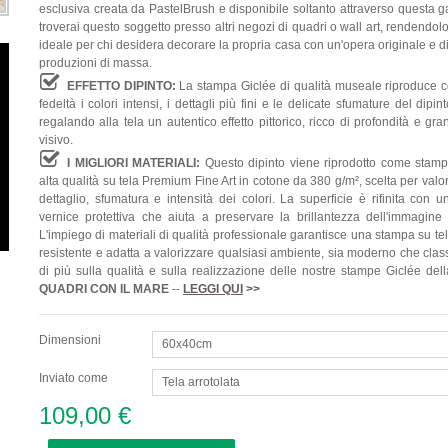
esclusiva creata da PastelBrush e disponibile soltanto attraverso questa g
troverai questo soggetto presso altri negozi di quadri o wall art, rendendol
ideale per chi desidera decorare la propria casa con un'opera originale e d
produzioni di massa.
EFFETTO DIPINTO:
La stampa Giclée di qualità museale riproduce 
fedeltà i colori intensi, i dettagli più fini e le delicate sfumature del dipint
regalando alla tela un autentico effetto pittorico, ricco di profondità e gr
visivo.
I MIGLIORI MATERIALI:
Questo dipinto viene riprodotto come stamp
alta qualità su tela Premium Fine Art in cotone da 380 g/m², scelta per valo
dettaglio, sfumatura e intensità dei colori. La superficie è rifinita con 
vernice protettiva che aiuta a preservare la brillantezza dell'immagine
L'impiego di materiali di qualità professionale garantisce una stampa su te
resistente e adatta a valorizzare qualsiasi ambiente, sia moderno che clas
di più sulla qualità e sulla realizzazione delle nostre stampe Giclée del
QUADRI
CON IL MARE
--
LEGGI QUI
>>
Dimensioni
60x40cm
Inviato come
Tela arrotolata
109,00 €