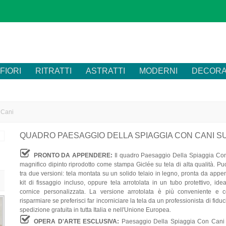
FIORI
RITRATTI
ASTRATTI
MODERNI
DECORA
 Cani
QUADRO PAESAGGIO DELLA SPIAGGIA CON CANI S
PRONTO DA APPENDERE:
Il quadro Paesaggio Della Spiaggia Co
magnifico dipinto riprodotto come stampa Giclée su tela di alta qualità. Pu
tra due versioni: tela montata su un solido telaio in legno, pronta da appe
kit di fissaggio incluso, oppure tela arrotolata in un tubo protettivo, id
cornice personalizzata. La versione arrotolata è più conveniente e 
risparmiare se preferisci far incorniciare la tela da un professionista di fiduc
spedizione gratuita in tutta Italia e nell'Unione Europea.
OPERA D'ARTE ESCLUSIVA:
Paesaggio Della Spiaggia Con Cani