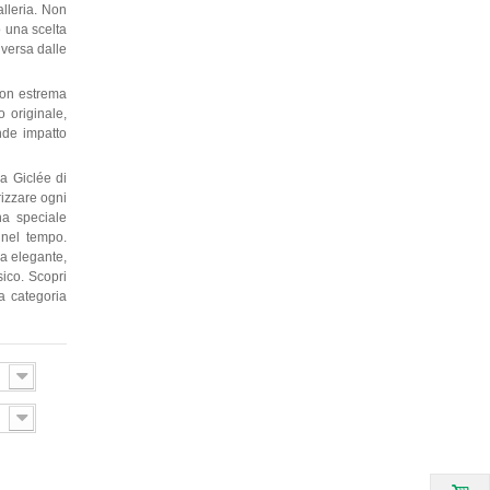
alleria. Non
o una scelta
iversa dalle
con estrema
o originale,
ande impatto
a Giclée di
rizzare ogni
una speciale
 nel tempo.
la elegante,
sico. Scopri
la categoria