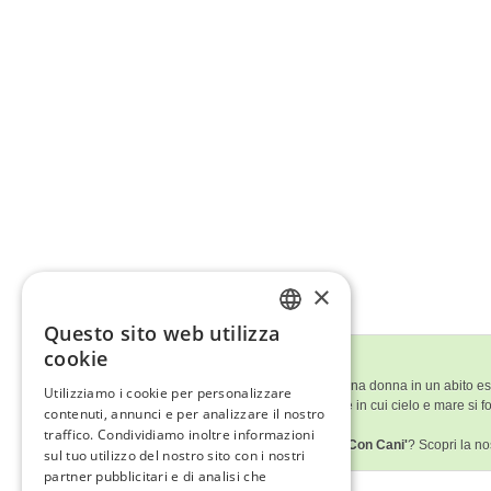
×
Questo sito web utilizza
ENGLISH
cookie
Descrizione del Quadro
ITALIAN
Un paesaggio marino tranquillo mostra una donna in un abito esti
Utilizziamo i cookie per personalizzare
bagnata, creando un’atmosfera sognante in cui cielo e mare si fo
contenuti, annunci e per analizzare il nostro
GERMAN
compagnia sulla spiaggia.
traffico. Condividiamo inoltre informazioni
Ti è piaciuto
'Paesaggio Della Spiaggia Con Cani'
? Scopri la no
FRENCH
sul tuo utilizzo del nostro sito con i nostri
partner pubblicitari e di analisi che
SPANISH