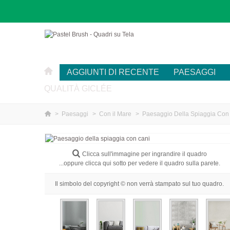
AGGIUNTI DI RECENTE
PAESAGGI
QUALITÀ GICLÉE
>
Paesaggi
>
Con il Mare
>
Paesaggio Della Spiaggia Con
Clicca sull'immagine per ingrandire il quadro
...oppure clicca qui sotto per vedere il quadro sulla parete.
Il simbolo del copyright © non verrà stampato sul tuo quadro.