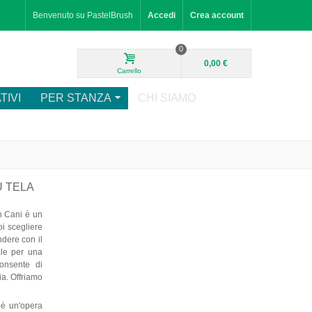
Benvenuto su PastelBrush
Accedi
Crea account
0
0,00 €
Carrello
TIVI
PER STANZA
CHI SIAMO
U TELA
n Cani è un
oi scegliere
ndere con il
eale per una
consente di
ia. Offriamo
 è un'opera