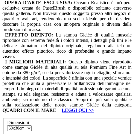
OPERA D'ARTE ESCLUSIVA:
Oceano Realistico è un'opera
esclusiva creata da PastelBrush e disponibile soltanto attraverso
questa galleria. Non troverai questo soggetto presso altri negozi di
quadri o wall art, rendendolo una scelta ideale per chi desidera
decorare la propria casa con un'opera originale e diversa dalle
produzioni di massa.
EFFETTO DIPINTO:
La stampa Giclée di qualità museale
riproduce con estrema fedeltà i colori intensi, i dettagli più fini e le
delicate sfumature del dipinto originale, regalando alla tela un
autentico effetto pittorico, ricco di profondità e grande impatto
visivo.
I MIGLIORI MATERIALI:
Questo dipinto viene riprodotto
come stampa Giclée di alta qualità su tela Premium Fine Art in
cotone da 380 g/m², scelta per valorizzare ogni dettaglio, sfumatura
e intensità dei colori. La superficie è rifinita con una speciale vernice
protettiva che aiuta a preservare la brillantezza dell'immagine nel
tempo. L'impiego di materiali di qualità professionale garantisce una
stampa su tela elegante, resistente e adatta a valorizzare qualsiasi
ambiente, sia moderno che classico. Scopri di più sulla qualità e
sulla realizzazione delle nostre stampe Giclée della categoria
QUADRI
CON IL MARE
--
LEGGI QUI
>>
Dimensioni