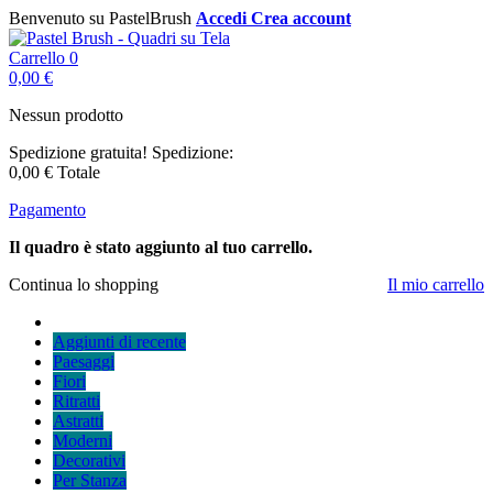
Benvenuto su PastelBrush
Accedi
Crea account
Carrello
0
0,00 €
Nessun prodotto
Spedizione gratuita!
Spedizione:
0,00 €
Totale
Pagamento
Il quadro è stato aggiunto al tuo carrello.
Continua lo shopping
Il mio carrello
Aggiunti di recente
Paesaggi
Fiori
Ritratti
Astratti
Moderni
Decorativi
Per Stanza