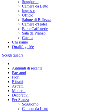
Soggiorno
Camera da Letto
Ingresso
Ufficio
Salone di Bellezza
Camere d'Hotel
Bar e Caffetterie
Sala da Pranzo
Cucina
Chi siamo
Qualità giclée
Scegli quadri
Aggiunti di recente
Paesaggi
Fiori
Ritratti
Astratti
Moderni
Decorativi
Per Stanza
Soggiorno
Camera da Letto