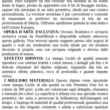
qualità. Puoi scegliere tra due versioni: tela montata su un solido
telaio in legno, pronta da appendere con il kit di fissaggio incluso,
oppure tela arrotolata in un tubo protettivo, ideale per una cornice
personalizzata. La versione arrotolata è più conveniente e consente
di risparmiare se preferisci far incorniciare la tela da un
professionista di fiducia. Offriamo spedizione gratuita in tutta Italia e
nell'Unione Europea.
OPERA D'ARTE ESCLUSIVA:
Oceano Realistico è un'opera
esclusiva creata da PastelBrush e disponibile soltanto attraverso
questa galleria. Non troverai questo soggetto presso altri negozi di
quadri o wall art, rendendolo una scelta ideale per chi desidera
decorare la propria casa con un'opera originale e diversa dalle
produzioni di massa.
EFFETTO DIPINTO:
La stampa Giclée di qualità museale
riproduce con estrema fedeltà i colori intensi, i dettagli più fini e le
delicate sfumature del dipinto originale, regalando alla tela un
autentico effetto pittorico, ricco di profondità e grande impatto
visivo.
I MIGLIORI MATERIALI:
Questo dipinto viene riprodotto
come stampa Giclée di alta qualità su tela Premium Fine Art in
cotone da 380 g/m², scelta per valorizzare ogni dettaglio, sfumatura
e intensità dei colori. La superficie è rifinita con una speciale vernice
protettiva che aiuta a preservare la brillantezza dell'immagine nel
tempo. L'impiego di materiali di qualità professionale garantisce una
stampa su tela elegante, resistente e adatta a valorizzare qualsiasi