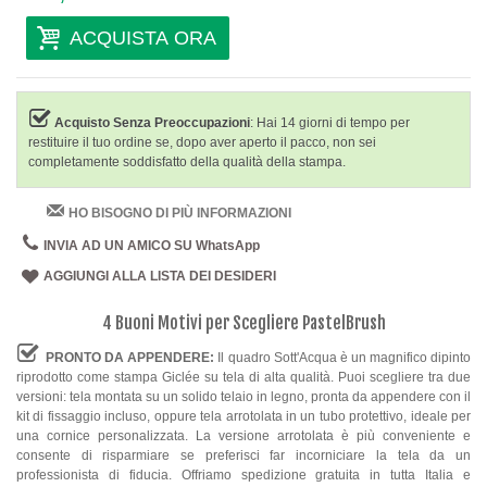
ACQUISTA ORA
Acquisto Senza Preoccupazioni
: Hai 14 giorni di tempo per
restituire il tuo ordine se, dopo aver aperto il pacco, non sei
completamente soddisfatto della qualità della stampa.
HO BISOGNO DI PIÙ INFORMAZIONI
INVIA AD UN AMICO SU WhatsApp
AGGIUNGI ALLA LISTA DEI DESIDERI
4 Buoni Motivi per Scegliere PastelBrush
PRONTO DA APPENDERE:
Il quadro Sott'Acqua è un magnifico dipinto
riprodotto come stampa Giclée su tela di alta qualità. Puoi scegliere tra due
versioni: tela montata su un solido telaio in legno, pronta da appendere con il
kit di fissaggio incluso, oppure tela arrotolata in un tubo protettivo, ideale per
una cornice personalizzata. La versione arrotolata è più conveniente e
consente di risparmiare se preferisci far incorniciare la tela da un
professionista di fiducia. Offriamo spedizione gratuita in tutta Italia e