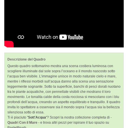
Descrizione del Quadro
Questo quadro sottomarino mostra una scena costiera luminosa con
scogliere illuminate dal sole sopra l’oceano e il mondo nascosto sotto
l’acqua ben visibile. L’immagine unisce in modo naturale cielo e mare,
mentre i riflessi morbidi sull’acqua danno alla scena una sensazione
leggermente sognante. Sotto la superficie, banchi di pesci dorati nuotano
tra le piante acquatiche, con pennellate visibili che mostrano il loro
movimento. Le tonalita calde della costa rocciosa si mescolano con i blu
profondi dell’acqua, creando un aspetto equilibrato e tranquillo. Il quadro
invita lo spettatore a osservare sia il mondo sopra l’acqua sia la bellezza
silenziosa sotto di essa.
Ti è piaciuto
'Sott'Acqua'
? Scopri la nostra collezione completa di -
Quadri Con il Mare -
e trova altri pezzi per ispirare il tuo spazio su
PastelBrush.