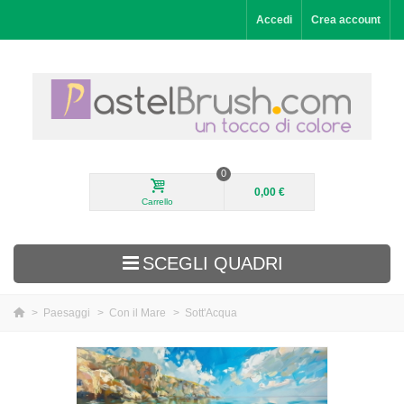
Accedi
Crea account
0
0,00 €
Carrello
SCEGLI QUADRI
>
Paesaggi
>
Con il Mare
>
Sott'Acqua
Aggiunti di recente
Paesaggi