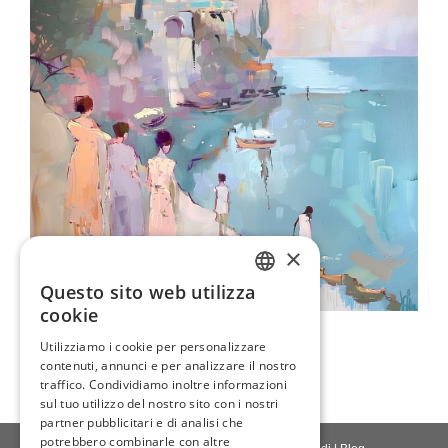
×
Questo sito web utilizza
ENGLISH
cookie
Il Castello In Riva Al Mare
ITALIAN
Utilizziamo i cookie per personalizzare
80,00 €
contenuti, annunci e per analizzare il nostro
GERMAN
traffico. Condividiamo inoltre informazioni
FRENCH
sul tuo utilizzo del nostro sito con i nostri
partner pubblicitari e di analisi che
SPANISH
potrebbero combinarle con altre