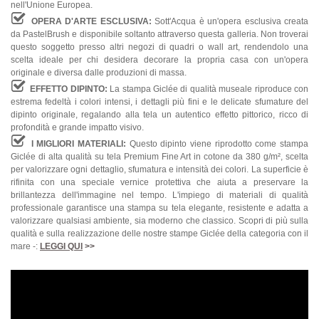
nell'Unione Europea.
OPERA D'ARTE ESCLUSIVA:
Sott'Acqua è un'opera esclusiva creata
da PastelBrush e disponibile soltanto attraverso questa galleria. Non troverai
questo soggetto presso altri negozi di quadri o wall art, rendendolo una
scelta ideale per chi desidera decorare la propria casa con un'opera
originale e diversa dalle produzioni di massa.
EFFETTO DIPINTO:
La stampa Giclée di qualità museale riproduce con
estrema fedeltà i colori intensi, i dettagli più fini e le delicate sfumature del
dipinto originale, regalando alla tela un autentico effetto pittorico, ricco di
profondità e grande impatto visivo.
I MIGLIORI MATERIALI:
Questo dipinto viene riprodotto come stampa
Giclée di alta qualità su tela Premium Fine Art in cotone da 380 g/m², scelta
per valorizzare ogni dettaglio, sfumatura e intensità dei colori. La superficie è
rifinita con una speciale vernice protettiva che aiuta a preservare la
brillantezza dell'immagine nel tempo. L'impiego di materiali di qualità
professionale garantisce una stampa su tela elegante, resistente e adatta a
valorizzare qualsiasi ambiente, sia moderno che classico. Scopri di più sulla
qualità e sulla realizzazione delle nostre stampe Giclée della categoria con il
mare -:
LEGGI QUI
>>