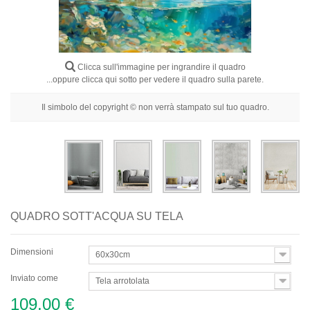
Fiori
Ritratti
Astratti
Clicca sull'immagine per ingrandire il quadro
...oppure clicca qui sotto per vedere il quadro sulla parete.
Moderni
Il simbolo del copyright © non verrà stampato sul tuo quadro.
Decorativi
Per Stanza
QUADRO SOTT'ACQUA SU TELA
Dimensioni
60x30cm
Inviato come
Tela arrotolata
109,00 €