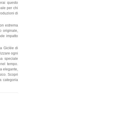
erai questo
eale per chi
roduzioni di
con estrema
o originale,
ande impatto
a Giclée di
rizzare ogni
una speciale
 nel tempo.
la elegante,
sico. Scopri
la categoria