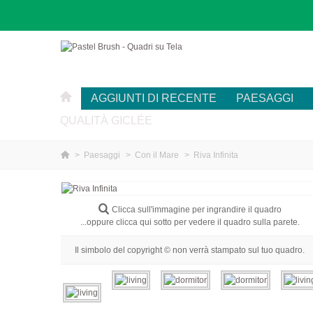
AGGIUNTI DI RECENTE
PAESAGGI
QUALITÀ GICLÉE
>
Paesaggi
>
Con il Mare
>
Riva Infinita
Clicca sull'immagine per ingrandire il quadro
...oppure clicca qui sotto per vedere il quadro sulla parete.
Il simbolo del copyright © non verrà stampato sul tuo quadro.