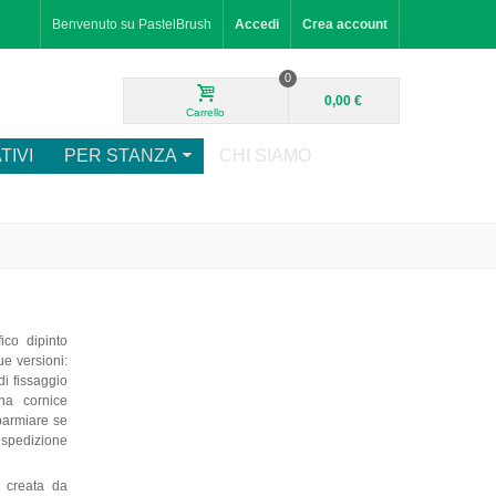
Benvenuto su PastelBrush
Accedi
Crea account
0
0,00 €
Carrello
TIVI
PER STANZA
CHI SIAMO
ico dipinto
ue versioni:
di fissaggio
na cornice
sparmiare se
o spedizione
a creata da