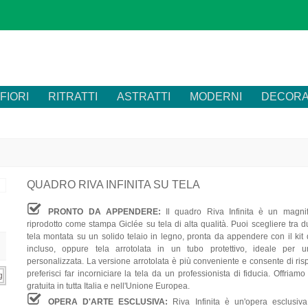
FIORI
RITRATTI
ASTRATTI
MODERNI
DECORA
QUADRO RIVA INFINITA SU TELA
PRONTO DA APPENDERE:
Il quadro Riva Infinita è un magnif
riprodotto come stampa Giclée su tela di alta qualità. Puoi scegliere tra d
tela montata su un solido telaio in legno, pronta da appendere con il kit 
incluso, oppure tela arrotolata in un tubo protettivo, ideale per u
personalizzata. La versione arrotolata è più conveniente e consente di ri
preferisci far incorniciare la tela da un professionista di fiducia. Offriam
gratuita in tutta Italia e nell'Unione Europea.
OPERA D'ARTE ESCLUSIVA:
Riva Infinita è un'opera esclusiv