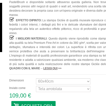
PastelBrush e disponibile soltanto attraverso questa galleria. Non trov
soggetto presso altri negozi di quadri o wall art, rendendolo una scelta id
desidera decorare la propria casa con un'opera originale e diversa dalle p
massa.
EFFETTO DIPINTO:
La stampa Giclée di qualità museale riproduce 
fedeltà i colori intensi, i dettagli più fini e le delicate sfumature del dipint
regalando alla tela un autentico effetto pittorico, ricco di profondità e gr
visivo.
I MIGLIORI MATERIALI:
Questo dipinto viene riprodotto come stamp
alta qualità su tela Premium Fine Art in cotone da 380 g/m², scelta per valo
dettaglio, sfumatura e intensità dei colori. La superficie è rifinita con 
vernice protettiva che aiuta a preservare la brillantezza dell'immagine
L'impiego di materiali di qualità professionale garantisce una stampa su te
resistente e adatta a valorizzare qualsiasi ambiente, sia moderno che clas
di più sulla qualità e sulla realizzazione delle nostre stampe Giclée del
QUADRI
CON IL MARE
--
LEGGI QUI
>>
Dimensioni
Inviato come
109,00 €
ACQUISTA ORA