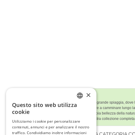
×
Descrizione del Quadro
Le dune dorate scendono piano verso la grande spiaggia, dove le on
Questo sito web utilizza
ENGLISH
sembra non finire mai e invita lo spettatore a camminare lungo l
cookie
chi guarda immerso nella semplice e ampia bellezza della natur
ITALIAN
Ti è piaciuto
'Riva Infinita'
? Scopri la nostra collezione completa
Utilizziamo i cookie per personalizzare
contenuti, annunci e per analizzare il nostro
GERMAN
traffico. Condividiamo inoltre informazioni
ALTRI QUADRI SU TELA DELLA CATEGORIA CON