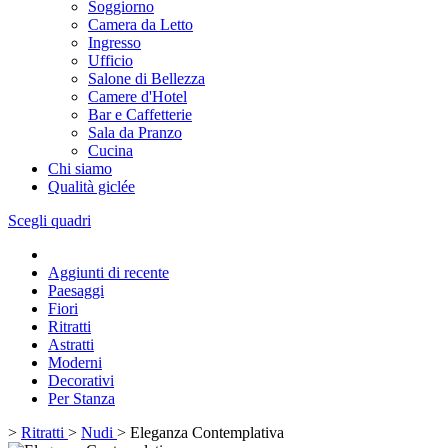
Soggiorno
Camera da Letto
Ingresso
Ufficio
Salone di Bellezza
Camere d'Hotel
Bar e Caffetterie
Sala da Pranzo
Cucina
Chi siamo
Qualità giclée
Scegli quadri
Aggiunti di recente
Paesaggi
Fiori
Ritratti
Astratti
Moderni
Decorativi
Per Stanza
>
Ritratti
>
Nudi
>
Eleganza Contemplativa