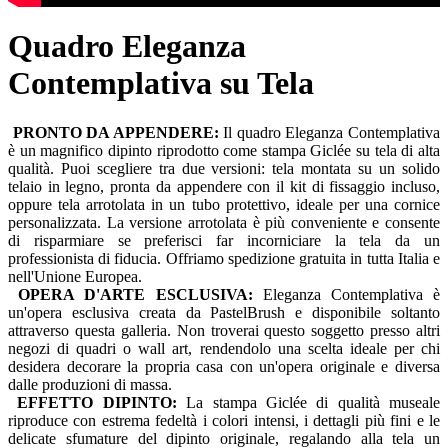
Quadro Eleganza
Contemplativa su Tela
PRONTO DA APPENDERE:
Il quadro Eleganza Contemplativa
è un magnifico dipinto riprodotto come stampa Giclée su tela di alta
qualità. Puoi scegliere tra due versioni: tela montata su un solido
telaio in legno, pronta da appendere con il kit di fissaggio incluso,
oppure tela arrotolata in un tubo protettivo, ideale per una cornice
personalizzata. La versione arrotolata è più conveniente e consente
di risparmiare se preferisci far incorniciare la tela da un
professionista di fiducia. Offriamo spedizione gratuita in tutta Italia e
nell'Unione Europea.
OPERA D'ARTE ESCLUSIVA:
Eleganza Contemplativa è
un'opera esclusiva creata da PastelBrush e disponibile soltanto
attraverso questa galleria. Non troverai questo soggetto presso altri
negozi di quadri o wall art, rendendolo una scelta ideale per chi
desidera decorare la propria casa con un'opera originale e diversa
dalle produzioni di massa.
EFFETTO DIPINTO:
La stampa Giclée di qualità museale
riproduce con estrema fedeltà i colori intensi, i dettagli più fini e le
delicate sfumature del dipinto originale, regalando alla tela un