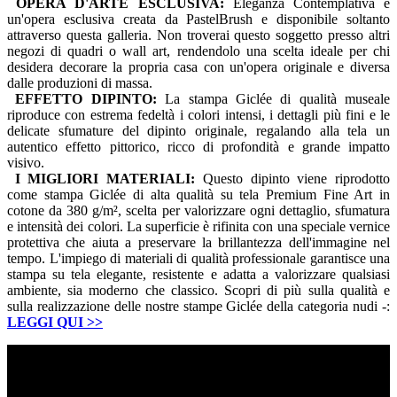
OPERA D'ARTE ESCLUSIVA:
Eleganza Contemplativa è
un'opera esclusiva creata da PastelBrush e disponibile soltanto
attraverso questa galleria. Non troverai questo soggetto presso altri
negozi di quadri o wall art, rendendolo una scelta ideale per chi
desidera decorare la propria casa con un'opera originale e diversa
dalle produzioni di massa.
EFFETTO DIPINTO:
La stampa Giclée di qualità museale
riproduce con estrema fedeltà i colori intensi, i dettagli più fini e le
delicate sfumature del dipinto originale, regalando alla tela un
autentico effetto pittorico, ricco di profondità e grande impatto
visivo.
I MIGLIORI MATERIALI:
Questo dipinto viene riprodotto
come stampa Giclée di alta qualità su tela Premium Fine Art in
cotone da 380 g/m², scelta per valorizzare ogni dettaglio, sfumatura
e intensità dei colori. La superficie è rifinita con una speciale vernice
protettiva che aiuta a preservare la brillantezza dell'immagine nel
tempo. L'impiego di materiali di qualità professionale garantisce una
stampa su tela elegante, resistente e adatta a valorizzare qualsiasi
ambiente, sia moderno che classico. Scopri di più sulla qualità e
sulla realizzazione delle nostre stampe Giclée della categoria nudi -:
LEGGI QUI
>>