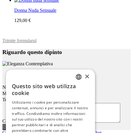
Donna Nuda Sensuale
129,00 €
Trimite formularul
Riguardo questo dipinto
×
Eleganza Contemplativa
Questo sito web utilizza
Nome
ENGLISH
cookie
Mail
ITALIAN
Telefono
Utilizziamo i cookie per personalizzare
contenuti, annunci e per analizzare il nostro
GERMAN
traffico. Condividiamo inoltre informazioni
FRENCH
sul tuo utilizzo del nostro sito con i nostri
Commenti o domande
partner pubblicitari e di analisi che
SPANISH
potrebbero combinarle con altre
Contattaci
|
Chi siamo
|
Qualità giclée
|
Accedi
|
Blog