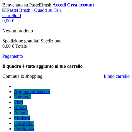
Benvenuto su PastelBrush
Accedi
Crea account
Carrello
0
0,00 €
Nessun prodotto
Spedizione gratuita!
Spedizione:
0,00 €
Totale
Pagamento
Il quadro è stato aggiunto al tuo carrello.
Continua lo shopping
Il mio carrello
Aggiunti di recente
Paesaggi
Fiori
Ritratti
Astratti
Moderni
Decorativi
Per Stanza