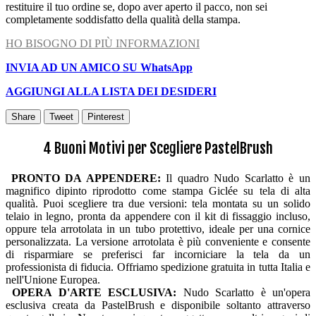
restituire il tuo ordine se, dopo aver aperto il pacco, non sei
completamente soddisfatto della qualità della stampa.
HO BISOGNO DI PIÙ INFORMAZIONI
INVIA AD UN AMICO SU WhatsApp
AGGIUNGI ALLA LISTA DEI DESIDERI
Share
Tweet
Pinterest
4 Buoni Motivi per Scegliere PastelBrush
PRONTO DA APPENDERE:
Il quadro Nudo Scarlatto è un
magnifico dipinto riprodotto come stampa Giclée su tela di alta
qualità. Puoi scegliere tra due versioni: tela montata su un solido
telaio in legno, pronta da appendere con il kit di fissaggio incluso,
oppure tela arrotolata in un tubo protettivo, ideale per una cornice
personalizzata. La versione arrotolata è più conveniente e consente
di risparmiare se preferisci far incorniciare la tela da un
professionista di fiducia. Offriamo spedizione gratuita in tutta Italia e
nell'Unione Europea.
OPERA D'ARTE ESCLUSIVA:
Nudo Scarlatto è un'opera
esclusiva creata da PastelBrush e disponibile soltanto attraverso