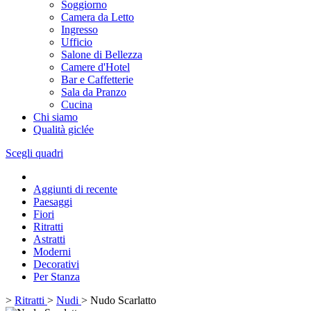
Soggiorno
Camera da Letto
Ingresso
Ufficio
Salone di Bellezza
Camere d'Hotel
Bar e Caffetterie
Sala da Pranzo
Cucina
Chi siamo
Qualità giclée
Scegli quadri
Aggiunti di recente
Paesaggi
Fiori
Ritratti
Astratti
Moderni
Decorativi
Per Stanza
>
Ritratti
>
Nudi
>
Nudo Scarlatto