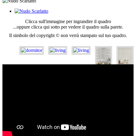
Clicca sull'immagine per ingrandire il quadro
...oppure clicca qui sotto per vedere il quadro sulla parete.
Il simbolo del copyright © non verrà stampato sul tuo quadro.