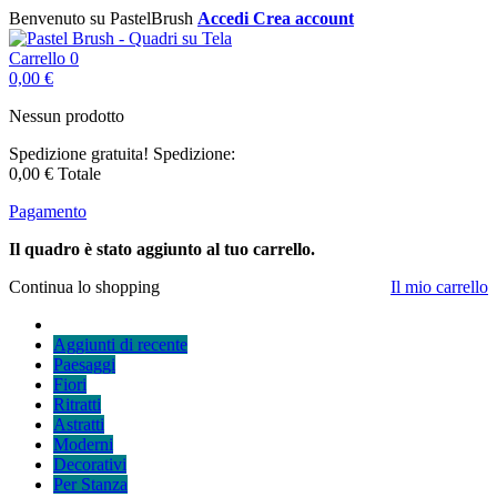
Benvenuto su PastelBrush
Accedi
Crea account
Carrello
0
0,00 €
Nessun prodotto
Spedizione gratuita!
Spedizione:
0,00 €
Totale
Pagamento
Il quadro è stato aggiunto al tuo carrello.
Continua lo shopping
Il mio carrello
Aggiunti di recente
Paesaggi
Fiori
Ritratti
Astratti
Moderni
Decorativi
Per Stanza