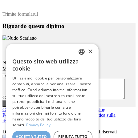
Trimite formularul
Riguardo questo dipinto
×
Nudo Scarlatto
Questo sito web utilizza
Nome
ENGLISH
cookie
Mail
ITALIAN
Telefono
Utilizziamo i cookie per personalizzare
contenuti, annunci e per analizzare il nostro
GERMAN
traffico. Condividiamo inoltre informazioni
FRENCH
sul tuo utilizzo del nostro sito con i nostri
Commenti o domande
partner pubblicitari e di analisi che
SPANISH
potrebbero combinarle con altre
Contattaci
|
Chi siamo
|
Qualità giclée
|
Accedi
|
Blog
informazioni che hai fornito loro o che
Politica di consegna
|
Politica di restituzione
|
Politica sulla
hanno raccolto dal tuo utilizzo dei loro
riservatezza
servizi.
Privacy Policy
Diritto d'autore © 2026
Pastel Brush
- Tutti i diritti riservati
ACCETTA TUTTO
RIFIUTA TUTTO