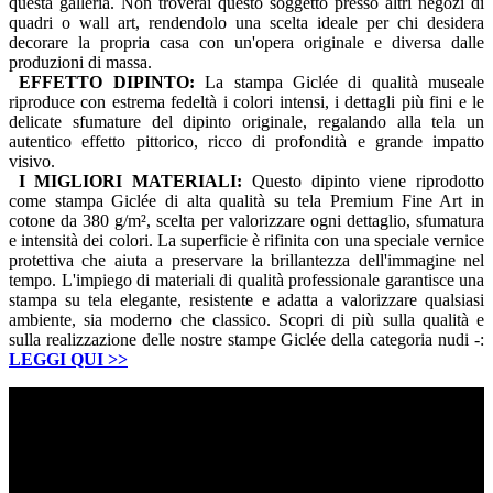
questa galleria. Non troverai questo soggetto presso altri negozi di
quadri o wall art, rendendolo una scelta ideale per chi desidera
decorare la propria casa con un'opera originale e diversa dalle
produzioni di massa.
EFFETTO DIPINTO:
La stampa Giclée di qualità museale
riproduce con estrema fedeltà i colori intensi, i dettagli più fini e le
delicate sfumature del dipinto originale, regalando alla tela un
autentico effetto pittorico, ricco di profondità e grande impatto
visivo.
I MIGLIORI MATERIALI:
Questo dipinto viene riprodotto
come stampa Giclée di alta qualità su tela Premium Fine Art in
cotone da 380 g/m², scelta per valorizzare ogni dettaglio, sfumatura
e intensità dei colori. La superficie è rifinita con una speciale vernice
protettiva che aiuta a preservare la brillantezza dell'immagine nel
tempo. L'impiego di materiali di qualità professionale garantisce una
stampa su tela elegante, resistente e adatta a valorizzare qualsiasi
ambiente, sia moderno che classico. Scopri di più sulla qualità e
sulla realizzazione delle nostre stampe Giclée della categoria nudi -:
LEGGI QUI
>>