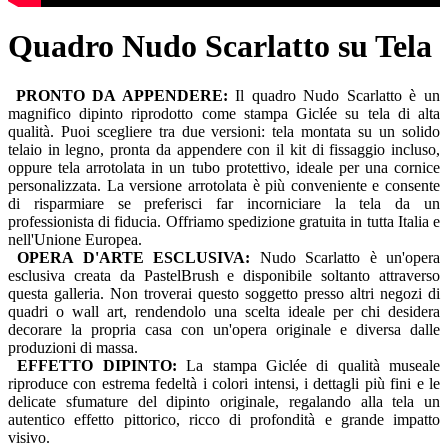
Quadro Nudo Scarlatto su Tela
PRONTO DA APPENDERE:
Il quadro Nudo Scarlatto è un
magnifico dipinto riprodotto come stampa Giclée su tela di alta
qualità. Puoi scegliere tra due versioni: tela montata su un solido
telaio in legno, pronta da appendere con il kit di fissaggio incluso,
oppure tela arrotolata in un tubo protettivo, ideale per una cornice
personalizzata. La versione arrotolata è più conveniente e consente
di risparmiare se preferisci far incorniciare la tela da un
professionista di fiducia. Offriamo spedizione gratuita in tutta Italia e
nell'Unione Europea.
OPERA D'ARTE ESCLUSIVA:
Nudo Scarlatto è un'opera
esclusiva creata da PastelBrush e disponibile soltanto attraverso
questa galleria. Non troverai questo soggetto presso altri negozi di
quadri o wall art, rendendolo una scelta ideale per chi desidera
decorare la propria casa con un'opera originale e diversa dalle
produzioni di massa.
EFFETTO DIPINTO:
La stampa Giclée di qualità museale
riproduce con estrema fedeltà i colori intensi, i dettagli più fini e le
delicate sfumature del dipinto originale, regalando alla tela un
autentico effetto pittorico, ricco di profondità e grande impatto
visivo.