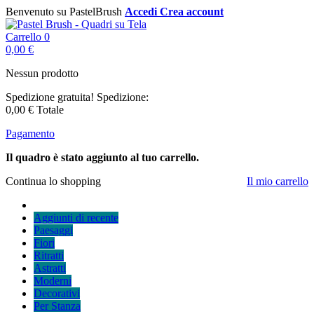
Benvenuto su PastelBrush
Accedi
Crea account
Carrello
0
0,00 €
Nessun prodotto
Spedizione gratuita!
Spedizione:
0,00 €
Totale
Pagamento
Il quadro è stato aggiunto al tuo carrello.
Continua lo shopping
Il mio carrello
Aggiunti di recente
Paesaggi
Fiori
Ritratti
Astratti
Moderni
Decorativi
Per Stanza