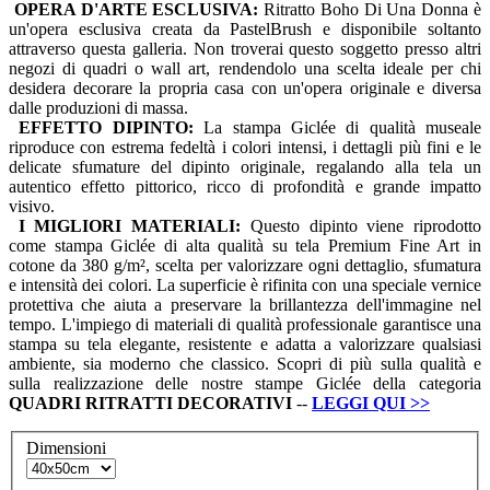
OPERA D'ARTE ESCLUSIVA:
Ritratto Boho Di Una Donna è
un'opera esclusiva creata da PastelBrush e disponibile soltanto
attraverso questa galleria. Non troverai questo soggetto presso altri
negozi di quadri o wall art, rendendolo una scelta ideale per chi
desidera decorare la propria casa con un'opera originale e diversa
dalle produzioni di massa.
EFFETTO DIPINTO:
La stampa Giclée di qualità museale
riproduce con estrema fedeltà i colori intensi, i dettagli più fini e le
delicate sfumature del dipinto originale, regalando alla tela un
autentico effetto pittorico, ricco di profondità e grande impatto
visivo.
I MIGLIORI MATERIALI:
Questo dipinto viene riprodotto
come stampa Giclée di alta qualità su tela Premium Fine Art in
cotone da 380 g/m², scelta per valorizzare ogni dettaglio, sfumatura
e intensità dei colori. La superficie è rifinita con una speciale vernice
protettiva che aiuta a preservare la brillantezza dell'immagine nel
tempo. L'impiego di materiali di qualità professionale garantisce una
stampa su tela elegante, resistente e adatta a valorizzare qualsiasi
ambiente, sia moderno che classico. Scopri di più sulla qualità e
sulla realizzazione delle nostre stampe Giclée della categoria
QUADRI
RITRATTI DECORATIVI
--
LEGGI QUI
>>
Dimensioni