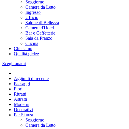
Soggiorno
Camera da Letto
Ingresso
Ufficio
Salone di Bellezza
Camere d'Hotel
Bar e Caffetterie
Sala da Pranzo
Cucina
Chi siamo
Qualità giclée
Scegli quadri
Aggiunti di recente
Paesaggi
Fiori
Ritratti
Astratti
Moderni
Decorativi
Per Stanza
Soggiorno
Camera da Letto