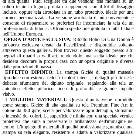
di alta qualità. Puoi scegliere tra due versioni: tela montata su un
solido telaio in legno, pronta da appendere con il kit di fissaggio
incluso, oppure tela arrotolata in un tubo protettivo, ideale per una
cornice personalizzata. La versione arrotolata è più conveniente e
consente di risparmiare se preferisci far incorniciare la tela da un
professionista di fiducia. Offriamo spedizione gratuita in tutta Italia e
nell'Unione Europea.
OPERA D'ARTE ESCLUSIVA:
Ritratto Boho Di Una Donna è
un'opera esclusiva creata da PastelBrush e disponibile soltanto
attraverso questa galleria. Non troverai questo soggetto presso altri
negozi di quadri o wall art, rendendolo una scelta ideale per chi
desidera decorare la propria casa con un'opera originale e diversa
dalle produzioni di massa.
EFFETTO DIPINTO:
La stampa Giclée di qualità museale
riproduce con estrema fedeltà i colori intensi, i dettagli più fini e le
delicate sfumature del dipinto originale, regalando alla tela un
autentico effetto pittorico, ricco di profondità e grande impatto
visivo.
I MIGLIORI MATERIALI:
Questo dipinto viene riprodotto
come stampa Giclée di alta qualità su tela Premium Fine Art in
cotone da 380 g/m², scelta per valorizzare ogni dettaglio, sfumatura
e intensità dei colori. La superficie è rifinita con una speciale vernice
protettiva che aiuta a preservare la brillantezza dell'immagine nel
tempo. L'impiego di materiali di qualità professionale garantisce una
stampa su tela elegante, resistente e adatta a valorizzare qualsiasi