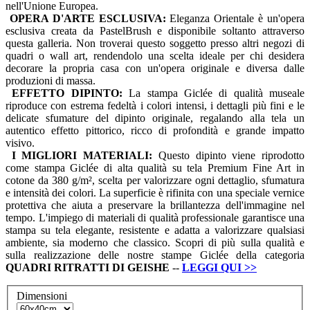
nell'Unione Europea.
OPERA D'ARTE ESCLUSIVA:
Eleganza Orientale è un'opera
esclusiva creata da PastelBrush e disponibile soltanto attraverso
questa galleria. Non troverai questo soggetto presso altri negozi di
quadri o wall art, rendendolo una scelta ideale per chi desidera
decorare la propria casa con un'opera originale e diversa dalle
produzioni di massa.
EFFETTO DIPINTO:
La stampa Giclée di qualità museale
riproduce con estrema fedeltà i colori intensi, i dettagli più fini e le
delicate sfumature del dipinto originale, regalando alla tela un
autentico effetto pittorico, ricco di profondità e grande impatto
visivo.
I MIGLIORI MATERIALI:
Questo dipinto viene riprodotto
come stampa Giclée di alta qualità su tela Premium Fine Art in
cotone da 380 g/m², scelta per valorizzare ogni dettaglio, sfumatura
e intensità dei colori. La superficie è rifinita con una speciale vernice
protettiva che aiuta a preservare la brillantezza dell'immagine nel
tempo. L'impiego di materiali di qualità professionale garantisce una
stampa su tela elegante, resistente e adatta a valorizzare qualsiasi
ambiente, sia moderno che classico. Scopri di più sulla qualità e
sulla realizzazione delle nostre stampe Giclée della categoria
QUADRI
RITRATTI DI GEISHE
--
LEGGI QUI
>>
Dimensioni