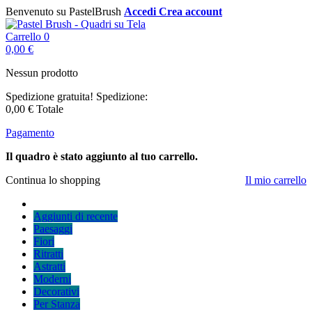
Benvenuto su PastelBrush
Accedi
Crea account
Carrello
0
0,00 €
Nessun prodotto
Spedizione gratuita!
Spedizione:
0,00 €
Totale
Pagamento
Il quadro è stato aggiunto al tuo carrello.
Continua lo shopping
Il mio carrello
Aggiunti di recente
Paesaggi
Fiori
Ritratti
Astratti
Moderni
Decorativi
Per Stanza