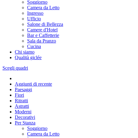
Soggiorno
Camera da Letto
Ingresso
Ufficio
Salone di Bellezza
Camere d'Hotel
Bar e Caffetterie
Sala da Pranzo
Cucina
Chi siamo
Qualità giclée
Scegli quadri
Aggiunti di recente
Paesaggi
Fiori
Ritratti
Astratti
Moderni
Decorativi
Per Stanza
Soggiorno
Camera da Letto