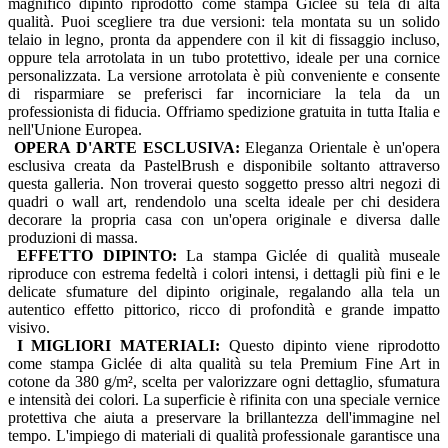
magnifico dipinto riprodotto come stampa Giclée su tela di alta
qualità. Puoi scegliere tra due versioni: tela montata su un solido
telaio in legno, pronta da appendere con il kit di fissaggio incluso,
oppure tela arrotolata in un tubo protettivo, ideale per una cornice
personalizzata. La versione arrotolata è più conveniente e consente
di risparmiare se preferisci far incorniciare la tela da un
professionista di fiducia. Offriamo spedizione gratuita in tutta Italia e
nell'Unione Europea.
OPERA D'ARTE ESCLUSIVA:
Eleganza Orientale è un'opera
esclusiva creata da PastelBrush e disponibile soltanto attraverso
questa galleria. Non troverai questo soggetto presso altri negozi di
quadri o wall art, rendendolo una scelta ideale per chi desidera
decorare la propria casa con un'opera originale e diversa dalle
produzioni di massa.
EFFETTO DIPINTO:
La stampa Giclée di qualità museale
riproduce con estrema fedeltà i colori intensi, i dettagli più fini e le
delicate sfumature del dipinto originale, regalando alla tela un
autentico effetto pittorico, ricco di profondità e grande impatto
visivo.
I MIGLIORI MATERIALI:
Questo dipinto viene riprodotto
come stampa Giclée di alta qualità su tela Premium Fine Art in
cotone da 380 g/m², scelta per valorizzare ogni dettaglio, sfumatura
e intensità dei colori. La superficie è rifinita con una speciale vernice
protettiva che aiuta a preservare la brillantezza dell'immagine nel
tempo. L'impiego di materiali di qualità professionale garantisce una