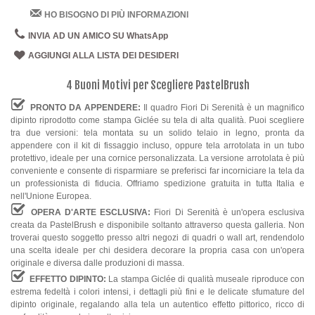
HO BISOGNO DI PIÙ INFORMAZIONI
INVIA AD UN AMICO SU WhatsApp
AGGIUNGI ALLA LISTA DEI DESIDERI
4 Buoni Motivi per Scegliere PastelBrush
PRONTO DA APPENDERE:
Il quadro Fiori Di Serenità è un magnifico
dipinto riprodotto come stampa Giclée su tela di alta qualità. Puoi scegliere
tra due versioni: tela montata su un solido telaio in legno, pronta da
appendere con il kit di fissaggio incluso, oppure tela arrotolata in un tubo
protettivo, ideale per una cornice personalizzata. La versione arrotolata è più
conveniente e consente di risparmiare se preferisci far incorniciare la tela da
un professionista di fiducia. Offriamo spedizione gratuita in tutta Italia e
nell'Unione Europea.
OPERA D'ARTE ESCLUSIVA:
Fiori Di Serenità è un'opera esclusiva
creata da PastelBrush e disponibile soltanto attraverso questa galleria. Non
troverai questo soggetto presso altri negozi di quadri o wall art, rendendolo
una scelta ideale per chi desidera decorare la propria casa con un'opera
originale e diversa dalle produzioni di massa.
EFFETTO DIPINTO:
La stampa Giclée di qualità museale riproduce con
estrema fedeltà i colori intensi, i dettagli più fini e le delicate sfumature del
dipinto originale, regalando alla tela un autentico effetto pittorico, ricco di