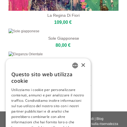
La Regina Di Fiori
109,00 €
Sole Giapponese
80,00 €
Eleganza Orientale
×
109,00 €
Questo sito web utilizza
ENGLISH
cookie
Ritratto Astratto Impressionista
ITALIAN
Utilizziamo i cookie per personalizzare
80,00 €
contenuti, annunci e per analizzare il nostro
GERMAN
traffico. Condividiamo inoltre informazioni
FRENCH
sul tuo utilizzo del nostro sito con i nostri
partner pubblicitari e di analisi che
SPANISH
potrebbero combinarle con altre
Contattaci
|
Chi siamo
|
Qualità giclée
|
Accedi
|
Blog
informazioni che hai fornito loro o che
Politica di consegna
|
Politica di restituzione
|
Politica sulla riservatezza