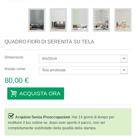
Astratti
Moderni
Decorativi
QUADRO FIORI DI SERENITÀ SU TELA
Per Stanza
Dimensioni
40x50cm
Inviato come
Tela arrotolata
80,00 €
ACQUISTA ORA
Acquisto Senza Preoccupazioni
: Hai 14 giorni di tempo per
restituire il tuo ordine se, dopo aver aperto il pacco, non sei
completamente soddisfatto della qualità della stampa.