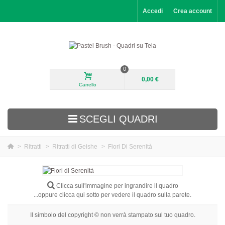
Accedi
Crea account
0
0,00 €
Carrello
SCEGLI QUADRI
>
Ritratti
>
Ritratti di Geishe
>
Fiori Di Serenità
Aggiunti di recente
Paesaggi
Clicca sull'immagine per ingrandire il quadro
...oppure clicca qui sotto per vedere il quadro sulla parete.
Fiori
Il simbolo del copyright © non verrà stampato sul tuo quadro.
Ritratti