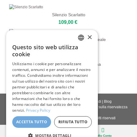
Silenzio Scarlatto
109,00 €
×
Geisha In Rosso Con Silenzio Floreale
Questo sito web utilizza
80,00 €
ENGLISH
cookie
ITALIAN
Utilizziamo i cookie per personalizzare
Eleganza Silenziosa Della Geisha
contenuti, annunci e per analizzare il nostro
GERMAN
80,00 €
traffico. Condividiamo inoltre informazioni
FRENCH
sul tuo utilizzo del nostro sito con i nostri
partner pubblicitari e di analisi che
SPANISH
potrebbero combinarle con altre
informazioni che hai fornito loro o che
Contattaci
|
Chi siamo
|
Qualità giclée
|
Accedi
|
Blog
hanno raccolto dal tuo utilizzo dei loro
Politica di consegna
|
Politica di restituzione
|
Politica sulla riservatezza
servizi.
Privacy Policy
Diritto d'autore © 2026
Pastel Brush
- Tutti i diritti riservati
ACCETTA TUTTO
RIFIUTA TUTTO
Desktop
MOSTRA DETTAGLI
Carello
Il Mio Conto