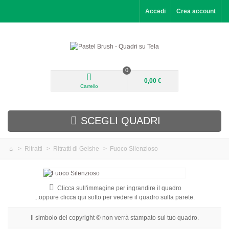
Accedi
Crea account
0
0,00 €
Carrello
SCEGLI QUADRI
>
Ritratti
>
Ritratti di Geishe
>
Fuoco Silenzioso
Aggiunti di recente
Paesaggi
Clicca sull'immagine per ingrandire il quadro
...oppure clicca qui sotto per vedere il quadro sulla parete.
Fiori
Il simbolo del copyright © non verrà stampato sul tuo quadro.
Ritratti