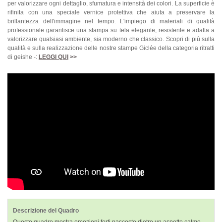
per valorizzare ogni dettaglio, sfumatura e intensità dei colori. La superficie è
rifinita con una speciale vernice protettiva che aiuta a preservare la
brillantezza dell'immagine nel tempo. L'impiego di materiali di qualità
professionale garantisce una stampa su tela elegante, resistente e adatta a
valorizzare qualsiasi ambiente, sia moderno che classico. Scopri di più sulla
qualità e sulla realizzazione delle nostre stampe Giclée della categoria ritratti
di geishe -:
LEGGI QUI
>>
Descrizione del Quadro
Questo quadro mostra emozioni forti nascoste dietro un aspetto calmo.