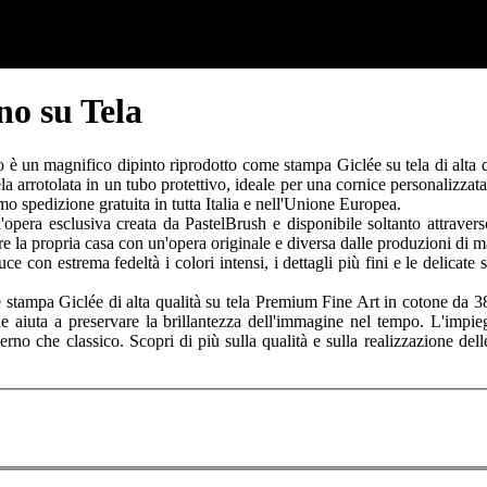
no su Tela
è un magnifico dipinto riprodotto come stampa Giclée su tela di alta qua
ela arrotolata in un tubo protettivo, ideale per una cornice personalizzat
iamo spedizione gratuita in tutta Italia e nell'Unione Europea.
opera esclusiva creata da PastelBrush e disponibile soltanto attraverso
re la propria casa con un'opera originale e diversa dalle produzioni di m
 con estrema fedeltà i colori intensi, i dettagli più fini e le delicate s
tampa Giclée di alta qualità su tela Premium Fine Art in cotone da 380 
che aiuta a preservare la brillantezza dell'immagine nel tempo. L'impie
derno che classico. Scopri di più sulla qualità e sulla realizzazione de