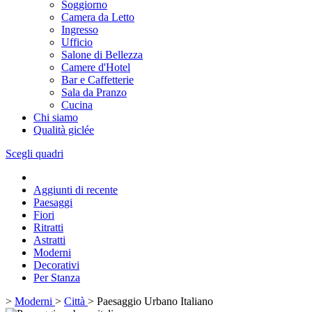
Soggiorno
Camera da Letto
Ingresso
Ufficio
Salone di Bellezza
Camere d'Hotel
Bar e Caffetterie
Sala da Pranzo
Cucina
Chi siamo
Qualità giclée
Scegli quadri
Aggiunti di recente
Paesaggi
Fiori
Ritratti
Astratti
Moderni
Decorativi
Per Stanza
>
Moderni
>
Città
>
Paesaggio Urbano Italiano