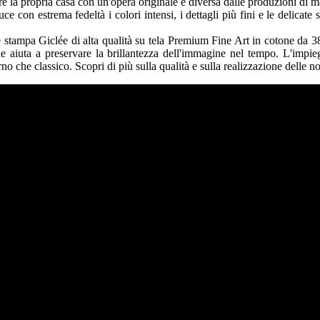
re la propria casa con un'opera originale e diversa dalle produzioni di m
 con estrema fedeltà i colori intensi, i dettagli più fini e le delicate s
tampa Giclée di alta qualità su tela Premium Fine Art in cotone da 380 
che aiuta a preservare la brillantezza dell'immagine nel tempo. L'impie
no che classico. Scopri di più sulla qualità e sulla realizzazione delle no