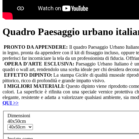
Quadro Paesaggio urbano italia
PRONTO DA APPENDERE:
Il quadro Paesaggio Urbano Italiano 
in legno, pronta da appendere con il kit di fissaggio incluso, oppure t
preferisci far incorniciare la tela da un professionista di fiducia. Offr
OPERA D'ARTE ESCLUSIVA:
Paesaggio Urbano Italiano è un'
quadri o wall art, rendendolo una scelta ideale per chi desidera decora
EFFETTO DIPINTO:
La stampa Giclée di qualità museale riproduce
pittorico, ricco di profondità e grande impatto visivo.
I MIGLIORI MATERIALI:
Questo dipinto viene riprodotto come s
colori. La superficie è rifinita con una speciale vernice protettiva 
elegante, resistente e adatta a valorizzare qualsiasi ambiente, sia mo
QUI
>>
Dimensioni
40x50cm
Inviato come