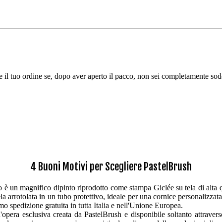
re il tuo ordine se, dopo aver aperto il pacco, non sei completamente sodd
4 Buoni Motivi per Scegliere PastelBrush
è un magnifico dipinto riprodotto come stampa Giclée su tela di alta qua
ela arrotolata in un tubo protettivo, ideale per una cornice personalizzat
iamo spedizione gratuita in tutta Italia e nell'Unione Europea.
opera esclusiva creata da PastelBrush e disponibile soltanto attraverso