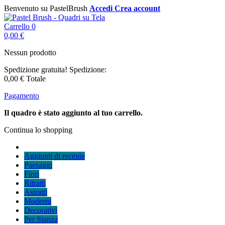
Benvenuto su PastelBrush
Accedi
Crea account
Carrello
0
0,00 €
Nessun prodotto
Spedizione gratuita!
Spedizione:
0,00 €
Totale
Pagamento
Il quadro è stato aggiunto al tuo carrello.
Continua lo shopping
Aggiunti di recente
Paesaggi
Fiori
Ritratti
Astratti
Moderni
Decorativi
Per Stanza