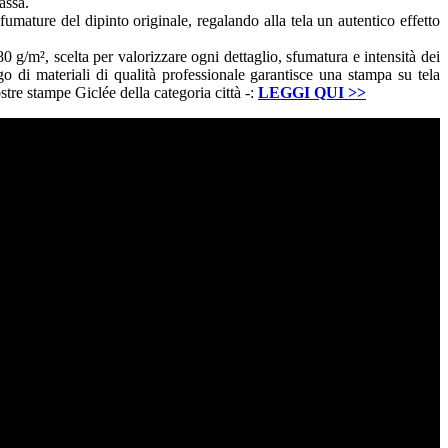
assa.
fumature del dipinto originale, regalando alla tela un autentico effetto
g/m², scelta per valorizzare ogni dettaglio, sfumatura e intensità dei
go di materiali di qualità professionale garantisce una stampa su tela
stre stampe Giclée della categoria città -:
LEGGI QUI
>>