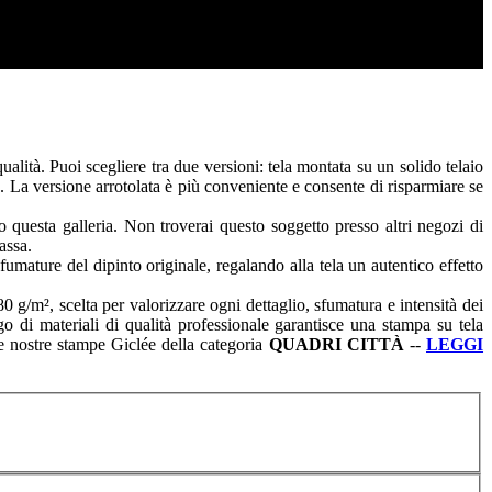
lità. Puoi scegliere tra due versioni: tela montata su un solido telaio
a. La versione arrotolata è più conveniente e consente di risparmiare se
 questa galleria. Non troverai questo soggetto presso altri negozi di
assa.
fumature del dipinto originale, regalando alla tela un autentico effetto
g/m², scelta per valorizzare ogni dettaglio, sfumatura e intensità dei
go di materiali di qualità professionale garantisce una stampa su tela
lle nostre stampe Giclée della categoria
QUADRI
CITTÀ
--
LEGGI