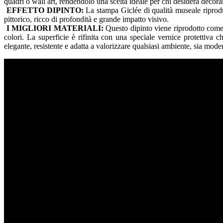
quadri o wall art, rendendolo una scelta ideale per chi desidera decora
EFFETTO DIPINTO:
La stampa Giclée di qualità museale riproduce
pittorico, ricco di profondità e grande impatto visivo.
I MIGLIORI MATERIALI:
Questo dipinto viene riprodotto come s
colori. La superficie è rifinita con una speciale vernice protettiva 
elegante, resistente e adatta a valorizzare qualsiasi ambiente, sia moder