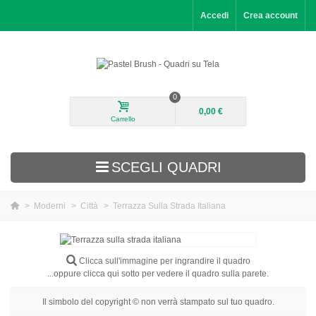
Accedi
Crea account
0
0,00 €
Carrello
SCEGLI QUADRI
>
Moderni
>
Città
>
Terrazza Sulla Strada Italiana
Aggiunti di recente
Paesaggi
Clicca sull'immagine per ingrandire il quadro
...oppure clicca qui sotto per vedere il quadro sulla parete.
Fiori
Il simbolo del copyright © non verrà stampato sul tuo quadro.
Ritratti