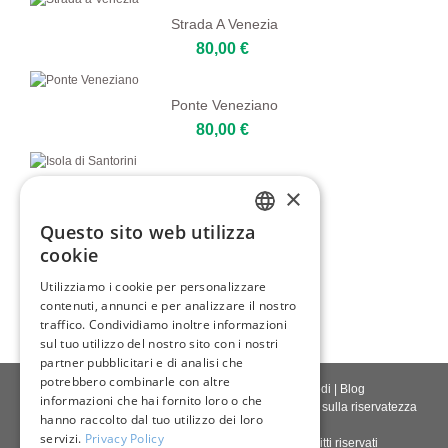
Strada A Venezia
80,00 €
Ponte Veneziano
80,00 €
Isola Di Santorini
×
80,00 €
Questo sito web utilizza
ENGLISH
cookie
Gondola Veneziana
ITALIAN
Utilizziamo i cookie per personalizzare
80,00 €
contenuti, annunci e per analizzare il nostro
GERMAN
traffico. Condividiamo inoltre informazioni
FRENCH
sul tuo utilizzo del nostro sito con i nostri
partner pubblicitari e di analisi che
SPANISH
potrebbero combinarle con altre
Contattaci
|
Chi siamo
|
Qualità giclée
|
Accedi
|
Blog
informazioni che hai fornito loro o che
Politica di consegna
|
Politica di restituzione
|
Politica sulla riservatezza
hanno raccolto dal tuo utilizzo dei loro
servizi.
Privacy Policy
Diritto d'autore © 2026
Pastel Brush
- Tutti i diritti riservati