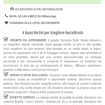
HO BISOGNO DI PIÙ INFORMAZIONI
INVIA AD UN AMICO SU WhatsApp
AGGIUNGI ALLA LISTA DEI DESIDERI
4 Buoni Motivi per Scegliere PastelBrush
PRONTO DA APPENDERE:
Il quadro Terrazza Sulla Strada Italiana è
un magnifico dipinto riprodotto come stampa Giclée su tela di alta qualità.
Puoi scegliere tra due versioni: tela montata su un solido telaio in legno,
pronta da appendere con il kit di fissaggio incluso, oppure tela arrotolata in
un tubo protettivo, ideale per una cornice personalizzata. La versione
arrotolata è più conveniente e consente di risparmiare se preferisci far
incorniciare la tela da un professionista di fiducia. Offriamo spedizione
gratuita in tutta Italia e nell'Unione Europea.
OPERA D'ARTE ESCLUSIVA:
Terrazza Sulla Strada Italiana è un'opera
esclusiva creata da PastelBrush e disponibile soltanto attraverso questa
galleria. Non troverai questo soggetto presso altri negozi di quadri o wall art,
rendendolo una scelta ideale per chi desidera decorare la propria casa con
un'opera originale e diversa dalle produzioni di massa.
EFFETTO DIPINTO:
La stampa Giclée di qualità museale riproduce con
estrema fedeltà i colori intensi, i dettagli più fini e le delicate sfumature del