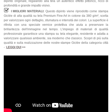
dipinto originale, regalando alla tela un autentico effetto pittorico, ricco di
profondità e grande impatto visivo.
I MIGLIORI MATERIALI:
Questo dipinto viene riprodotto come stampa
Giclée di alta qualità su tela Premium Fine Art in cotone da 380 g/m², scelta
per valorizzare ogni dettaglio, sfumatura e intensità dei colori. La superficie è
rifinita con una speciale vernice protettiva che aiuta a preservare la
brillantezza dell'immagine nel tempo. L'impiego di materiali di qualità
professionale garantisce una stampa su tela elegante, resistente e adatta a
valorizzare qualsiasi ambiente, sia moderno che classico. Scopri di più sulla
qualità e sulla realizzazione delle nostre stampe Giclée della categoria città
-:
LEGGI QUI
>>