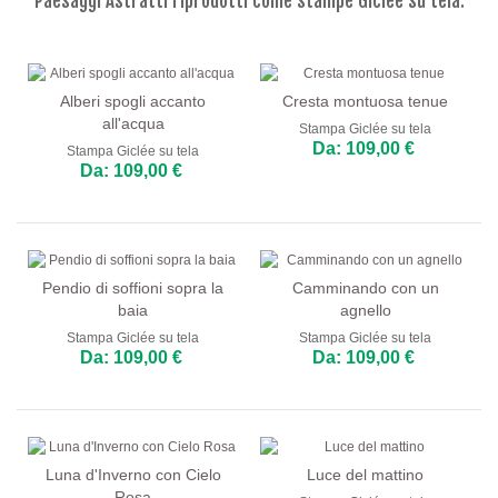
Paesaggi Astratti riprodotti come stampe Giclée su tela.
Fiori
Ritratti
Astratti
Alberi spogli accanto
Cresta montuosa tenue
all'acqua
Stampa Giclée su tela
Moderni
Da: 109,00 €
Stampa Giclée su tela
Da: 109,00 €
Decorativi
Per Stanza
Soggiorno
Pendio di soffioni sopra la
Camminando con un
Camera da Letto
baia
agnello
Stampa Giclée su tela
Stampa Giclée su tela
Ingresso
Da: 109,00 €
Da: 109,00 €
Ufficio
Salone di Bellezza
Luna d'Inverno con Cielo
Luce del mattino
Camere d'Hotel
Rosa