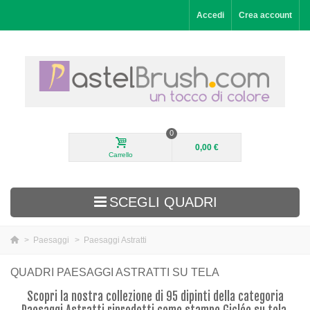
Accedi
Crea account
0
0,00 €
Carrello
SCEGLI QUADRI
>
Paesaggi
>
Paesaggi Astratti
Aggiunti di recente
QUADRI PAESAGGI ASTRATTI SU TELA
Paesaggi
Scopri la nostra collezione di 95 dipinti della categoria