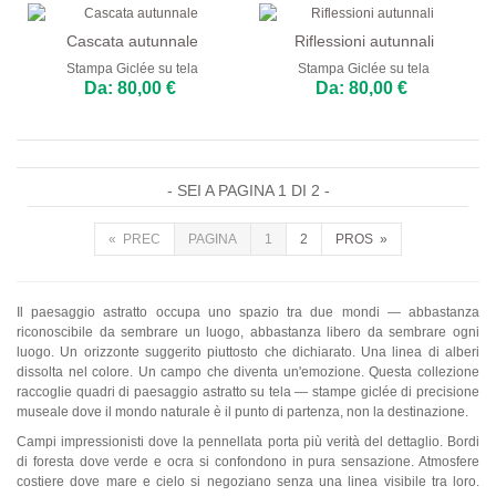
Cascata autunnale
Riflessioni autunnali
Stampa Giclée su tela
Stampa Giclée su tela
Da: 80,00 €
Da: 80,00 €
- SEI A PAGINA 1 DI 2 -
« PREC
PAGINA
1
2
PROS »
Il paesaggio astratto occupa uno spazio tra due mondi — abbastanza
riconoscibile da sembrare un luogo, abbastanza libero da sembrare ogni
luogo. Un orizzonte suggerito piuttosto che dichiarato. Una linea di alberi
dissolta nel colore. Un campo che diventa un'emozione. Questa collezione
raccoglie quadri di paesaggio astratto su tela — stampe giclée di precisione
museale dove il mondo naturale è il punto di partenza, non la destinazione.
Campi impressionisti dove la pennellata porta più verità del dettaglio. Bordi
di foresta dove verde e ocra si confondono in pura sensazione. Atmosfere
costiere dove mare e cielo si negoziano senza una linea visibile tra loro.