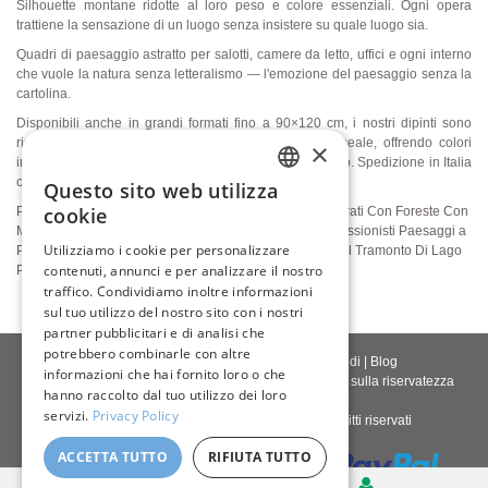
Silhouette montane ridotte al loro peso e colore essenziali. Ogni opera
trattiene la sensazione di un luogo senza insistere su quale luogo sia.
Quadri di paesaggio astratto per salotti, camere da letto, uffici e ogni interno
che vuole la natura senza letteralismo — l'emozione del paesaggio senza la
cartolina.
Disponibili anche in grandi formati fino a 90×120 cm, i nostri dipinti sono
riprodotti come stampe Giclée su tela di qualità museale, offrendo colori
×
intensi, dettagli straordinari e un raffinato effetto pittorico. Spedizione in Italia
con FedEx.
Questo sito web utilizza
ENGLISH
cookie
Paesaggi Verticali
Paesaggi Orizzontali
Paesaggi Quadrati
Con Foreste
Con
Montagne
Con il Mare
Paesaggi Astratti
Paesaggi Impressionisti
Paesaggi a
ITALIAN
Utilizziamo i cookie per personalizzare
Pastello
Paesaggi Autunnali
Paesaggi Estivi
Paesaggi al Tramonto
Di Lago
contenuti, annunci e per analizzare il nostro
GERMAN
Paesaggi Minimalisti
Di Fiume
traffico. Condividiamo inoltre informazioni
FRENCH
sul tuo utilizzo del nostro sito con i nostri
partner pubblicitari e di analisi che
SPANISH
potrebbero combinarle con altre
Contattaci
|
Chi siamo
|
Qualità giclée
|
Accedi
|
Blog
informazioni che hai fornito loro o che
Politica di consegna
|
Politica di restituzione
|
Politica sulla riservatezza
hanno raccolto dal tuo utilizzo dei loro
servizi.
Privacy Policy
Diritto d'autore © 2026
Pastel Brush
- Tutti i diritti riservati
ACCETTA TUTTO
RIFIUTA TUTTO