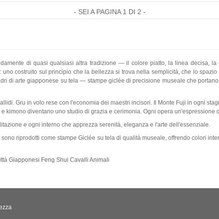
- SEI A PAGINA 1 DI 2 -
damente di quasi qualsiasi altra tradizione — il colore piatto, la linea decisa, 
uno costruito sul principio che la bellezza si trova nella semplicità, che lo spazio
ri di arte giapponese su tela — stampe giclée di precisione museale che portano l
allidi. Gru in volo rese con l'economia dei maestri incisori. Il Monte Fuji in ogni s
a e kimono diventano uno studio di grazia e cerimonia. Ogni opera un'espressione div
itazione e ogni interno che apprezza serenità, eleganza e l'arte dell'essenziale.
 sono riprodotti come stampe Giclée su tela di qualità museale, offrendo colori intensi
ittà
Giapponesi
Feng Shui
Cavalli
Animali
tezza