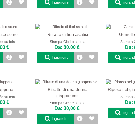
Ingrandire
Ingrand
tico scuro
Ritratto di fiori asiatici
Gemelle
e su tela
Stampa Giclée su tela
Stampa G
00 €
Da: 80,00 €
Da: 
Ingrandire
Ingrand
appone
Ritratto di una donna
Riposo nel gi
giapponese
e su tela
Stampa G
00 €
Da: 
Stampa Giclée su tela
Da: 80,00 €
Ingrand
Ingrandire