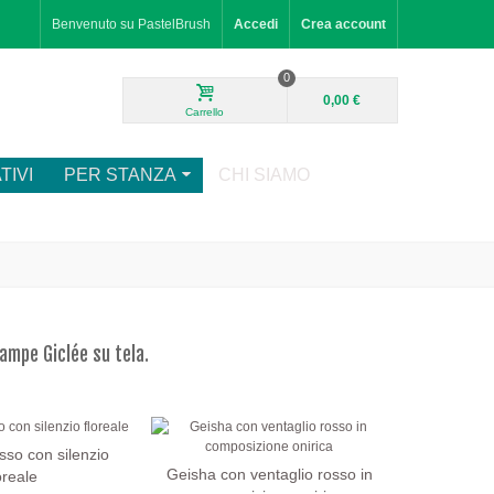
Benvenuto su PastelBrush
Accedi
Crea account
0
0,00 €
Carrello
TIVI
PER STANZA
CHI SIAMO
tampe Giclée su tela.
sso con silenzio
Geisha con ventaglio rosso in
oreale