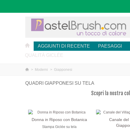
AGGIUNTI DI RECENTE
PAESAGGI
QUALITÀ GICLÉE
>
Moderni
>
Giapponesi
QUADRI GIAPPONESI SU TELA
Scopri la nostra col
Donna in Riposo con Botanica
Canale del 
Giappo
Stampa Giclée su tela