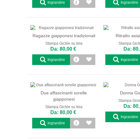
Ingrandire
Ingrandire
Ragazze giapponesi tradizionali
Ritratto asia
Stampa Giclée su tela
Stampa Giclé
Da: 80,00 €
Da: 80,
Ingrandire
Ingrandire
Due affascinanti sorelle
Donna Gi
giapponesi
Stampa Giclé
Da: 80,
Stampa Giclée su tela
Da: 80,00 €
Ingrandire
Ingrandire