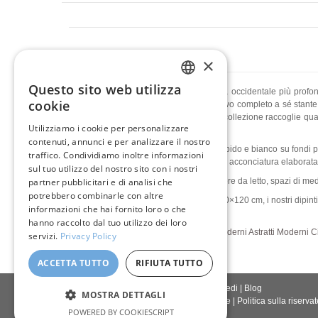
×
Questo sito web utilizza
L'arte giapponese ha influenzato la pittura occidentale più profon
ENGLISH
cookie
dell'influenza, si erge come un mondo visivo completo a sé stante: 
uno sfondo ma il soggetto stesso. Questa collezione raccoglie quad
ITALIAN
Utilizziamo i cookie per personalizzare
interno.
contenuti, annunci e per analizzare il nostro
GERMAN
Composizioni di fiori di ciliegio in rosa morbido e bianco su fondi p
traffico. Condividiamo inoltre informazioni
vento. Ritratti di geisha dove trucco bianco, acconciatura elaborat
FRENCH
sul tuo utilizzo del nostro sito con i nostri
Quadri di arte giapponese per salotti, camere da letto, spazi di med
partner pubblicitari e di analisi che
SPANISH
potrebbero combinarle con altre
Disponibili anche in grandi formati fino a 90×120 cm, i nostri dipinti
informazioni che hai fornito loro o che
Italia con FedEx.
hanno raccolto dal tuo utilizzo dei loro
Ritratti Moderni
Paesaggi Moderni
Fiori Moderni
Astratti Moderni
C
servizi.
Privacy Policy
ACCETTA TUTTO
RIFIUTA TUTTO
Contattaci
|
Chi siamo
|
Qualità giclée
|
Accedi
|
Blog
MOSTRA DETTAGLI
Politica di consegna
|
Politica di restituzione
|
Politica sulla riserva
POWERED BY COOKIESCRIPT