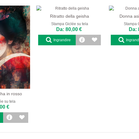
Ritratto della geisha
Donna asi
Stampa Giclée su tela
Stampa G
Da: 80,00 €
Da: 
Ingrandire
Ingrand
sha in rosso
e su tela
00 €