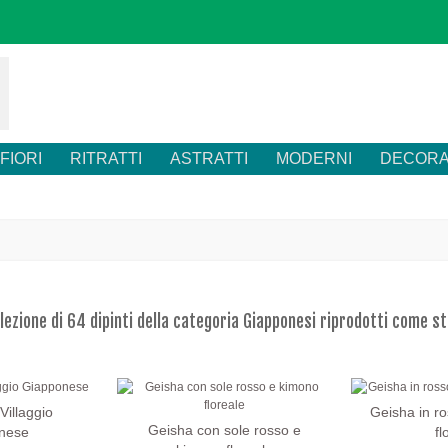
FIORI
RITRATTI
ASTRATTI
MODERNI
DECORA
lezione di 64 dipinti della categoria Giapponesi riprodotti come s
Villaggio
Geisha in ro
Geisha con sole rosso e
nese
fl