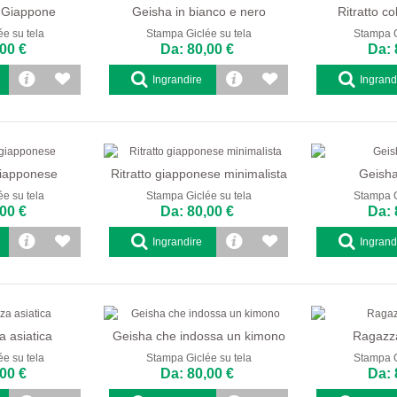
 Giappone
Geisha in bianco e nero
Ritratto c
e su tela
Stampa Giclée su tela
Stampa G
00 €
Da: 80,00 €
Da: 
Ingrandire
Ingrand
giapponese
Ritratto giapponese minimalista
Geish
e su tela
Stampa Giclée su tela
Stampa G
00 €
Da: 80,00 €
Da: 
Ingrandire
Ingrand
a asiatica
Geisha che indossa un kimono
Ragazza
e su tela
Stampa Giclée su tela
Stampa G
00 €
Da: 80,00 €
Da: 