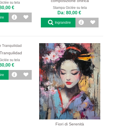
composizione onirica
iclée su tela
80,00 €
Stampa Giclée su tela
Da: 80,00 €
ire
Ingrandire
Tranquilidad
iclée su tela
80,00 €
ire
Fiori di Serenità