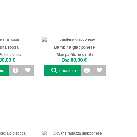
sha rossa
Bambina giapponese
iclée su tela
Stampa Giclée su tela
80,00 €
Da: 80,00 €
ire
Ingrandire