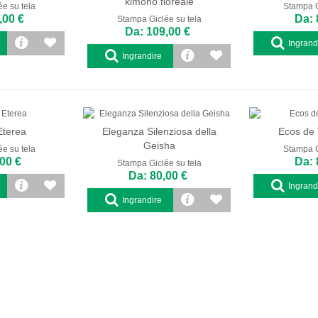
kimono floreale
e su tela
Stampa G
,00 €
Da: 
Stampa Giclée su tela
Da: 109,00 €
Ingrand
Ingrandire
Eterea
Eleganza Silenziosa della
Ecos de 
Geisha
e su tela
Stampa G
00 €
Da: 
Stampa Giclée su tela
Da: 80,00 €
Ingrand
Ingrandire